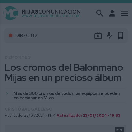
search
person
menu
live_tv
mic
phone_android
DIRECTO
DEPORTES
Los cromos del Balonmano
Mijas en un precioso álbum
Más de 300 cromos de todos los equipos se pueden
coleccionar en Mijas
CRISTÓBAL GALLEGO
Publicado: 23/01/2024 ·
14:14
Actualizado: 23/01/2024 · 19:53