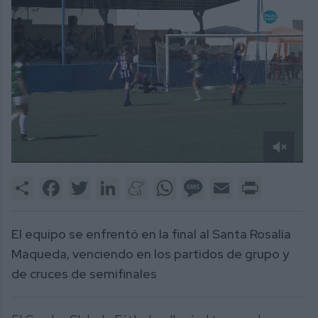
0
of
Share
Facebook
Twitter
LinkedIn
Meneame
WhatsApp
Message
Email
Print
1
minute,
49
seconds
El equipo se enfrentó en la final al Santa Rosalía
Maqueda, venciendo en los partidos de grupo y
de cruces de semifinales