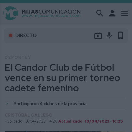
search
person
menu
live_tv
mic
phone_android
DIRECTO
DEPORTES
El Candor Club de Fútbol
vence en su primer torneo
cadete femenino
Participaron 4 clubes de la provincia
CRISTÓBAL GALLEGO
Publicado: 10/04/2023 ·
14:26
Actualizado: 10/04/2023 · 16:25