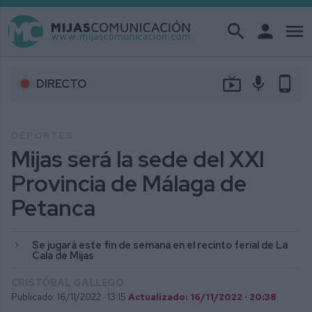
search
person
menu
live_tv
mic
phone_android
DIRECTO
DEPORTES
Mijas será la sede del XXI
Provincia de Málaga de
Petanca
Se jugará este fin de semana en el recinto ferial de La
Cala de Mijas
CRISTÓBAL GALLEGO
Publicado: 16/11/2022 ·
13:15
Actualizado: 16/11/2022 · 20:38