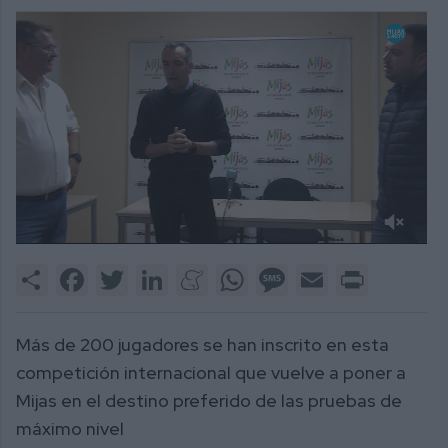
0
of
Share
Facebook
Twitter
LinkedIn
Meneame
WhatsApp
Message
Email
Print
2
minutes,
34
seconds
Más de 200 jugadores se han inscrito en esta
competición internacional que vuelve a poner a
Mijas en el destino preferido de las pruebas de
máximo nivel