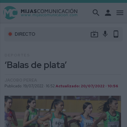
search
person
menu
live_tv
mic
phone_android
DIRECTO
DEPORTES
‘Balas de plata’
JACOBO PEREA
Publicado: 19/07/2022 ·
16:52
Actualizado: 20/07/2022 · 10:56