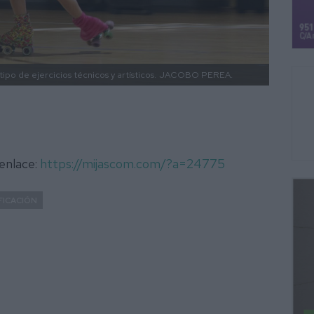
ipo de ejercicios técnicos y artísticos.
JACOBO PEREA.
 enlace:
https://mijascom.com/?a=24775
FICACIÓN