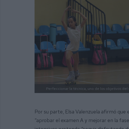
Perfeccionar la técnica, uno de los objetivos del
Por su parte, Elsa Valenzuela afirmó que 
“aprobar el examen A y mejorar en la fas
intensivos pretende “seguir disfrutando de