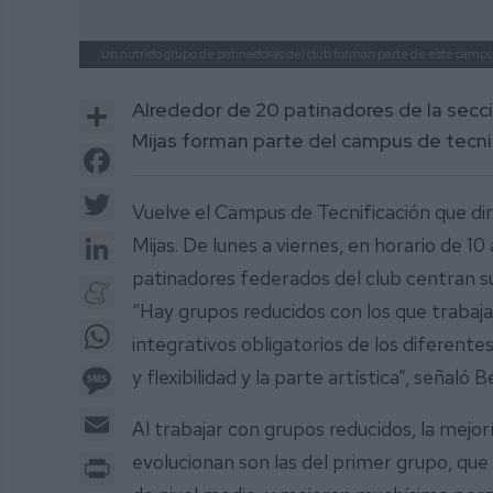
Un nutrido grupo de patinadoras del club forman parte de este campus
Share
Alrededor de 20 patinadores de la secci
Mijas forman parte del campus de tecni
Facebook
Twitter
Vuelve el Campus de Tecnificación que dir
LinkedIn
Mijas. De lunes a viernes, en horario de 10
patinadores federados del club centran su
Meneame
“Hay grupos reducidos con los que trabaja
WhatsApp
integrativos obligatorios de los diferent
Message
y flexibilidad y la parte artística”, señaló 
Email
Al trabajar con grupos reducidos, la mejor
Print
evolucionan son las del primer grupo, que 