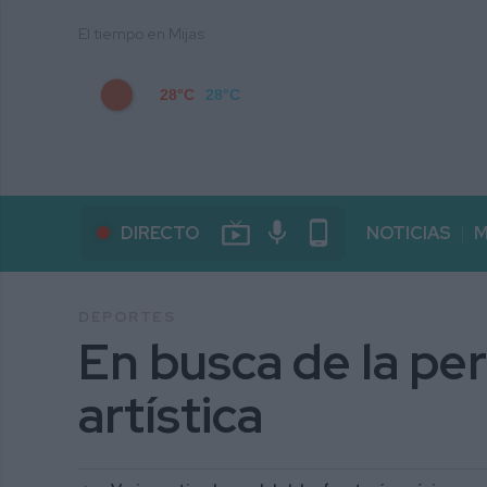
El tiempo en Mijas
28°C
28°C
live_tv
mic
phone_android
DIRECTO
NOTICIAS
M
DEPORTES
En busca de la per
artística