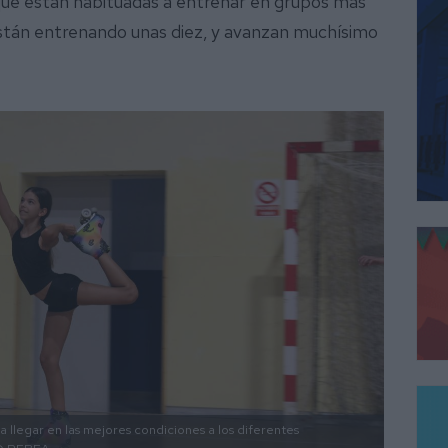
que están habituadas a entrenar en grupos más
están entrenando unas diez, y avanzan muchísimo
a llegar en las mejores condiciones a los diferentes