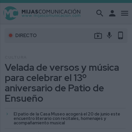
search
person
menu
live_tv
mic
phone_android
DIRECTO
CULTURA
Velada de versos y música
para celebrar el 13º
aniversario de Patio de
Ensueño
El patio de la Casa Museo acogerá el 20 de junio este
encuentro literario con recitales, homenajes y
acompañamiento musical