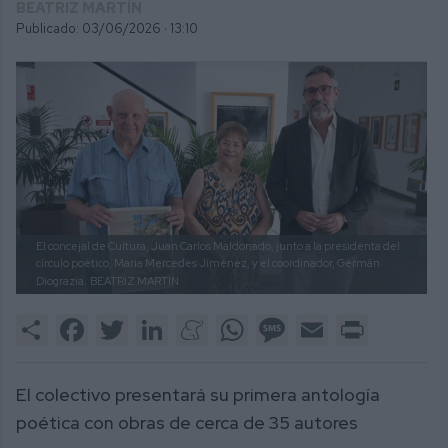
BEATRIZ MARTÍN
Publicado: 03/06/2026 ·
13:10
El concejal de Cultura, Juan Carlos Maldonado, junto a la presidenta del
círculo poético, María Mercedes Jiménez, y el coordinador, Germán
Diograzia.
BEATRIZ MARTÍN
Share
Facebook
Twitter
LinkedIn
Meneame
WhatsApp
Message
Email
Print
El colectivo presentará su primera antología
poética con obras de cerca de 35 autores