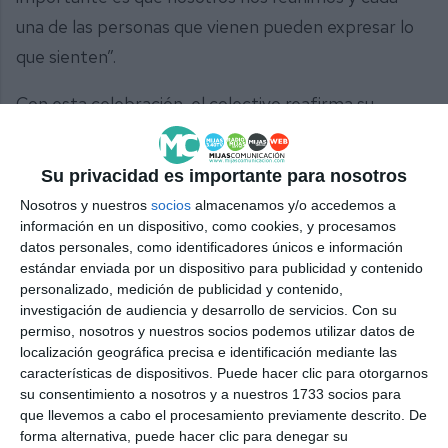
una de las personas que vienen pueden expresar lo
que sienten”.
Con esta celebración, el colectivo reafirma su
compromiso con la poesía y la cultura,
consolidándose como un espacio de encuentro para
Su privacidad es importante para nosotros
la creatividad y la expresión en Mijas.
Nosotros y nuestros
socios
almacenamos y/o accedemos a
información en un dispositivo, como cookies, y procesamos
Comparte esta noticia desde el siguiente enlace:
datos personales, como identificadores únicos e información
https://mijascom.com/?a=38323
estándar enviada por un dispositivo para publicidad y contenido
personalizado, medición de publicidad y contenido,
investigación de audiencia y desarrollo de servicios.
Con su
PATIO DE ENSUEÑO
CÍRCULO POÉTICO
POESÍA
MIJAS
permiso, nosotros y nuestros socios podemos utilizar datos de
localización geográfica precisa e identificación mediante las
CULTURA
características de dispositivos. Puede hacer clic para otorgarnos
su consentimiento a nosotros y a nuestros 1733 socios para
que llevemos a cabo el procesamiento previamente descrito. De
forma alternativa, puede hacer clic para denegar su