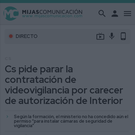
search
person
menu
live_tv
mic
phone_android
DIRECTO
CS
Cs pide parar la
contratación de
videovigilancia por carecer
de autorización de Interior
Según la formación, el ministerio no ha concedido aún el
permiso “para instalar cámaras de seguridad de
vigilancia”