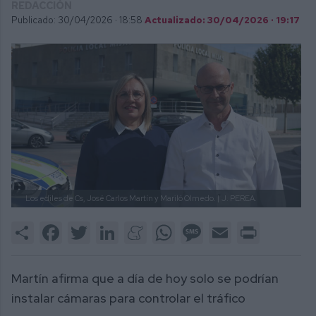
REDACCIÓN
Publicado: 30/04/2026 ·
18:58
Actualizado: 30/04/2026 · 19:17
Los ediles de Cs, José Carlos Martín y Mariló Olmedo. |
J. PEREA.
Share
Facebook
Twitter
LinkedIn
Meneame
WhatsApp
Message
Email
Print
Martín afirma que a día de hoy solo se podrían
instalar cámaras para controlar el tráfico