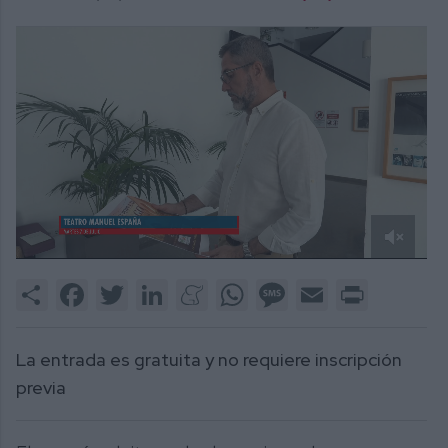
0
of
Share
Facebook
Twitter
LinkedIn
Meneame
WhatsApp
Message
Email
Print
1
minute,
3
seconds
La entrada es gratuita y no requiere inscripción
previa