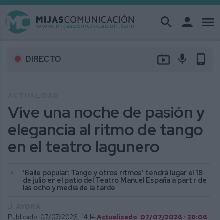
search
person
menu
live_tv
mic
phone_android
DIRECTO
ACTUALIDAD
Vive una noche de pasión y
elegancia al ritmo de tango
en el teatro lagunero
‘Baile popular: Tango y otros ritmos’ tendrá lugar el 18
de julio en el patio del Teatro Manuel España a partir de
las ocho y media de la tarde
J. AYORA
Publicado: 07/07/2026 ·
14:14
Actualizado: 07/07/2026 · 20:06