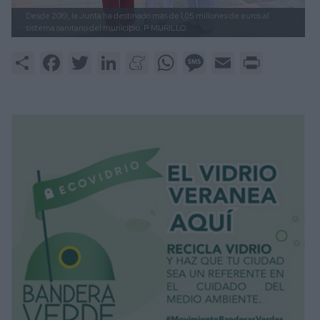
Desde 2019, la Junta ha destinado más de 1,05 millones de euros al
sistema sanitario del municipio.
P. MURILLO.
Share
Facebook
Twitter
LinkedIn
Meneame
WhatsApp
Message
Email
Print