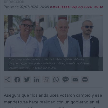
REDACCIÓN
Publicado: 02/07/2026 ·
20:09
Actualizado: 02/07/2026 · 20:12
El ya vicepresidente de la Junta de Andalucía, Manuel Gavira
(izquierda), junto al portavoz de Vox en Mijas, Juan Carlos Cuevas
Dawson (centro). |
PRENSA VOX MIJAS.
Share
Facebook
Twitter
LinkedIn
Meneame
WhatsApp
Message
Email
Print
Asegura que “los andaluces votaron cambio y ese
mandato se hace realidad con un gobierno en el