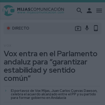
search
person
menu
live_tv
mic
phone_android
DIRECTO
VOX
Vox entra en el Parlamento
andaluz para “garantizar
estabilidad y sentido
común”
El portavoz de Vox Mijas, Juan Carlos Cuevas Dawson,
celebra el acuerdo alcanzado entre el PP y su partido
para formar gobierno en Andalucía