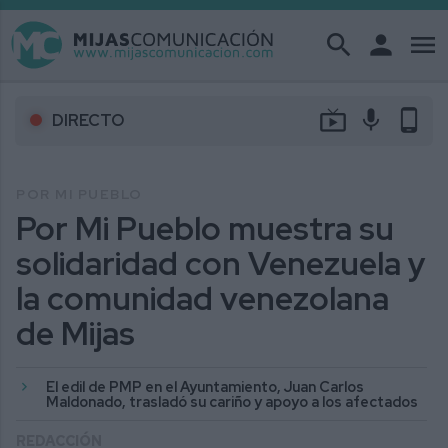
search
person
menu
live_tv
mic
phone_android
DIRECTO
POR MI PUEBLO
Por Mi Pueblo muestra su
solidaridad con Venezuela y
la comunidad venezolana
de Mijas
El edil de PMP en el Ayuntamiento, Juan Carlos
Maldonado, trasladó su cariño y apoyo a los afectados
REDACCIÓN