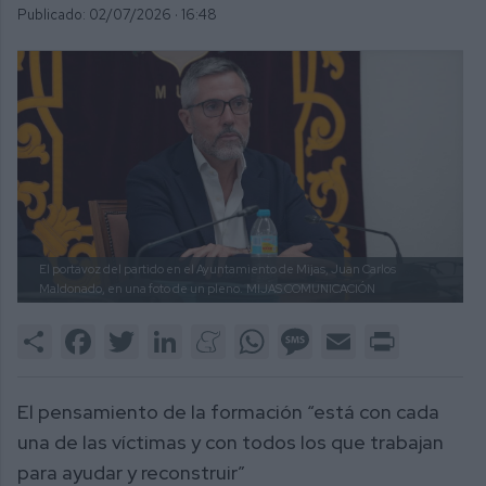
Publicado: 02/07/2026 ·
16:48
El portavoz del partido en el Ayuntamiento de Mijas, Juan Carlos
Maldonado, en una foto de un pleno.
MIJAS COMUNICACIÓN
Share
Facebook
Twitter
LinkedIn
Meneame
WhatsApp
Message
Email
Print
El pensamiento de la formación “está con cada
una de las víctimas y con todos los que trabajan
para ayudar y reconstruir”