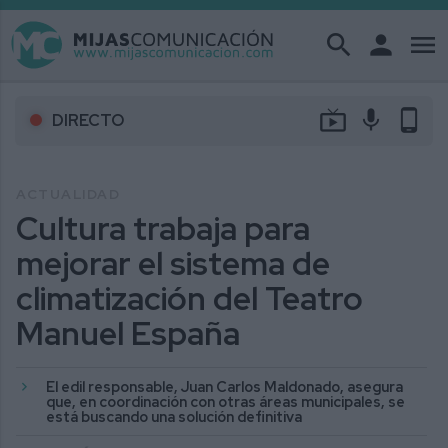
search
person
menu
live_tv
mic
phone_android
DIRECTO
ACTUALIDAD
Cultura trabaja para
mejorar el sistema de
climatización del Teatro
Manuel España
El edil responsable, Juan Carlos Maldonado, asegura
que, en coordinación con otras áreas municipales, se
está buscando una solución definitiva