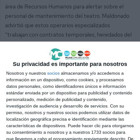
área de Recursos Humanos para alertar sobre el
personal de mantenimiento del teatro. Maldonado
advirtió que estos operarios especializados
“trabajan con contratos temporales, heredados del
anterior equipo de gobierno, que expiran a finales
de año”. Ante este horizonte, pidió su renovación,
defendiendo la “necesidad de estabilizar a una
Su privacidad es importante para nosotros
plantilla que resulta indispensable dada su alta
Nosotros y nuestros
socios
almacenamos y/o accedemos a
información en un dispositivo, como cookies, y procesamos
experiencia técnica para garantizar la labor diaria
datos personales, como identificadores únicos e información
del espacio escénico”, concluyó.
estándar enviada por un dispositivo para publicidad y contenido
personalizado, medición de publicidad y contenido,
Comparte esta noticia desde el siguiente enlace:
investigación de audiencia y desarrollo de servicios.
Con su
permiso, nosotros y nuestros socios podemos utilizar datos de
https://mijascom.com/?a=38681
localización geográfica precisa e identificación mediante las
características de dispositivos. Puede hacer clic para otorgarnos
MIJAS
CULTURA
TEATRO MANUEL ESPAÑA
su consentimiento a nosotros y a nuestros 1733 socios para
que llevemos a cabo el procesamiento previamente descrito. De