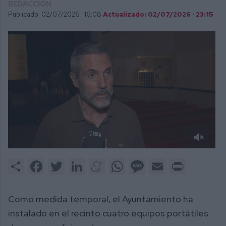
REDACCIÓN
Publicado: 02/07/2026 ·
16:08
Actualizado: 02/07/2026 · 23:15
0
of
Share
Facebook
Twitter
LinkedIn
Meneame
WhatsApp
Message
Email
Print
2
minutes,
2
seconds
Como medida temporal, el Ayuntamiento ha
instalado en el recinto cuatro equipos portátiles