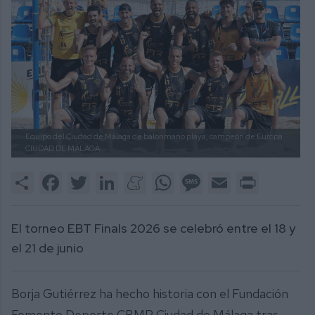
Equipo del Ciudad de Málaga de balonmano playa, campeón de Europa.
CIUDAD DE MÁLAGA.
Share
Facebook
Twitter
LinkedIn
Meneame
WhatsApp
Message
Email
Print
El torneo EBT Finals 2026 se celebró entre el 18 y
el 21 de junio
Borja Gutiérrez ha hecho historia con el Fundación
Fomento Deporte CBMP Ciudad de Málaga tras