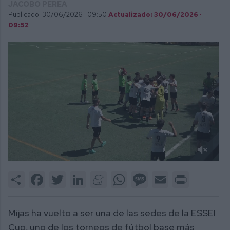
JACOBO PEREA
Publicado: 30/06/2026 ·
09:50
Actualizado: 30/06/2026 ·
09:52
0
of
Share
Facebook
Twitter
LinkedIn
Meneame
WhatsApp
Message
Email
Print
1
minute,
19
seconds
Mijas ha vuelto a ser una de las sedes de la ESSEI
Cup, uno de los torneos de fútbol base más