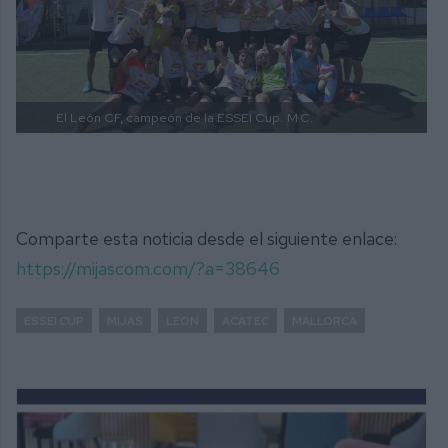
El León CF, campeón de la ESSEI Cup.
M.C.
Comparte esta noticia desde el siguiente enlace:
https://mijascom.com/?a=38646
ESSEI CUP
MIJAS
LEON
ACATEC
MALLORCA