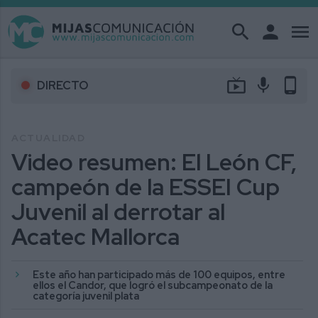
search
person
menu
live_tv
mic
phone_android
DIRECTO
ACTUALIDAD
Video resumen: El León CF,
campeón de la ESSEI Cup
Juvenil al derrotar al
Acatec Mallorca
Este año han participado más de 100 equipos, entre
ellos el Candor, que logró el subcampeonato de la
categoría juvenil plata