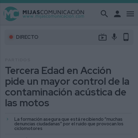
search
person
menu
live_tv
mic
phone_android
DIRECTO
PARTIDOS
Tercera Edad en Acción
pide un mayor control de la
contaminación acústica de
las motos
La formación asegura que está recibiendo “muchas
denuncias ciudadanas” por el ruido que provocan los
ciclomotores