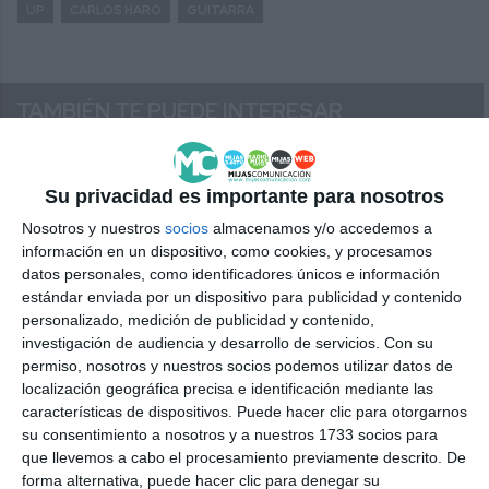
UP
CARLOS HARO
GUITARRA
TAMBIÉN TE PUEDE INTERESAR
Su privacidad es importante para nosotros
Nosotros y nuestros
socios
almacenamos y/o accedemos a
información en un dispositivo, como cookies, y procesamos
datos personales, como identificadores únicos e información
estándar enviada por un dispositivo para publicidad y contenido
Rosi Campos y Carlos
Tarde de jaleo y
personalizado, medición de publicidad y contenido,
Haro, protagonistas
pellizco al son de El
investigación de audiencia y desarrollo de servicios.
Con su
de la Peña Flamenca El
Ecijano y Carlos Haro
permiso, nosotros y nuestros socios podemos utilizar datos de
Sur de La Cala de Mijas
en La Cala
localización geográfica precisa e identificación mediante las
características de dispositivos. Puede hacer clic para otorgarnos
su consentimiento a nosotros y a nuestros 1733 socios para
que llevemos a cabo el procesamiento previamente descrito. De
forma alternativa, puede hacer clic para denegar su