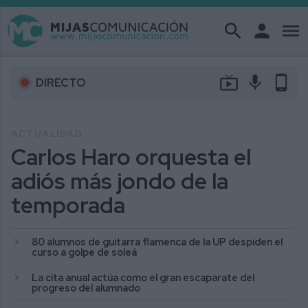
search
person
menu
live_tv
mic
phone_android
DIRECTO
ACTUALIDAD
Carlos Haro orquesta el
adiós más jondo de la
temporada
80 alumnos de guitarra flamenca de la UP despiden el
curso a golpe de soleá
La cita anual actúa como el gran escaparate del
progreso del alumnado