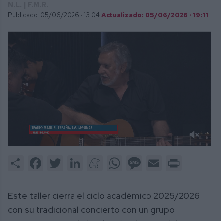
N.L. | F.M.R.
Publicado: 05/06/2026 ·
13:04
Actualizado: 05/06/2026 · 19:11
0
of
Share
Facebook
Twitter
LinkedIn
Meneame
WhatsApp
Message
Email
Print
1
minute,
13
seconds
Este taller cierra el ciclo académico 2025/2026
con su tradicional concierto con un grupo