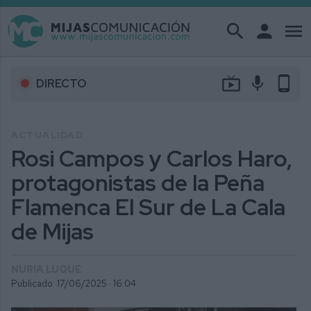
search
person
menu
live_tv
mic
phone_android
DIRECTO
ACTUALIDAD
Rosi Campos y Carlos Haro,
protagonistas de la Peña
Flamenca El Sur de La Cala
de Mijas
NURIA LUQUE
Publicado: 17/06/2025 ·
16:04