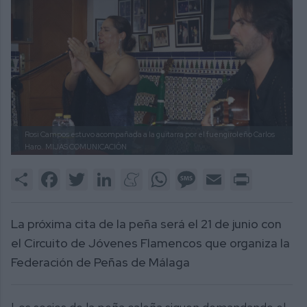
Rosi Campos estuvo acompañada a la guitarra por el fuengiroleño Carlos
Haro.
MIJAS COMUNICACIÓN
Share
Facebook
Twitter
LinkedIn
Meneame
WhatsApp
Message
Email
Print
La próxima cita de la peña será el 21 de junio con
el Circuito de Jóvenes Flamencos que organiza la
Federación de Peñas de Málaga