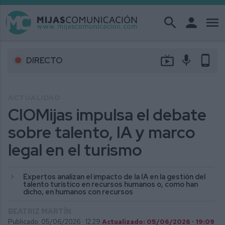
search
person
menu
live_tv
mic
phone_android
DIRECTO
ACTUALIDAD
CIOMijas impulsa el debate
sobre talento, IA y marco
legal en el turismo
Expertos analizan el impacto de la IA en la gestión del
talento turístico en recursos humanos o, como han
dicho, en humanos con recursos
BEATRIZ MARTÍN
Publicado: 05/06/2026 ·
12:29
Actualizado: 05/06/2026 · 19:09