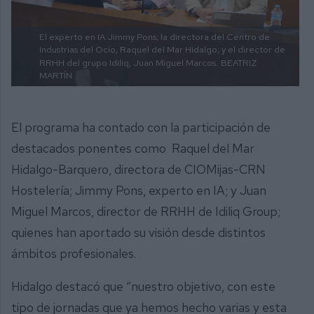
El experto en IA Jimmy Pons; la directora del Centro de
Industrias del Ocio, Raquel del Mar Hidalgo; y el director de
RRHH del grupo Idiliq, Juan Miguel Marcos.
BEATRIZ
MARTÍN
El programa ha contado con la participación de
destacados ponentes como Raquel del Mar
Hidalgo-Barquero, directora de CIOMijas-CRN
Hostelería; Jimmy Pons, experto en IA; y Juan
Miguel Marcos, director de RRHH de Idiliq Group;
quienes han aportado su visión desde distintos
ámbitos profesionales.
Hidalgo destacó que “nuestro objetivo, con este
tipo de jornadas que ya hemos hecho varias y esta