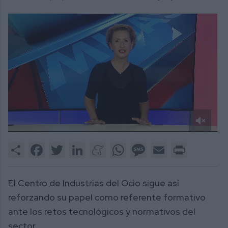
0
of
Share
Facebook
Twitter
LinkedIn
Meneame
WhatsApp
Message
Email
Print
2
minutes,
23
seconds
El Centro de Industrias del Ocio sigue así
reforzando su papel como referente formativo
ante los retos tecnológicos y normativos del
sector