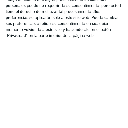
personales puede no requerir de su consentimiento, pero usted
tiene el derecho de rechazar tal procesamiento. Sus
preferencias se aplicarán solo a este sitio web. Puede cambiar
sus preferencias o retirar su consentimiento en cualquier
momento volviendo a este sitio y haciendo clic en el botón
"Privacidad" en la parte inferior de la página web.
Durante las intervenciones, han coincidido en la necesidad
de formar perfiles híbridos capaces de integrar habilidades
humanas con competencias tecnológicas.
BEATRIZ MARTÍN
La jornada sostuvo una llamada a la acción dirigida a
profesionales y organizaciones del sector para
liderar el cambio y apostar por la innovación como
motor de crecimiento.