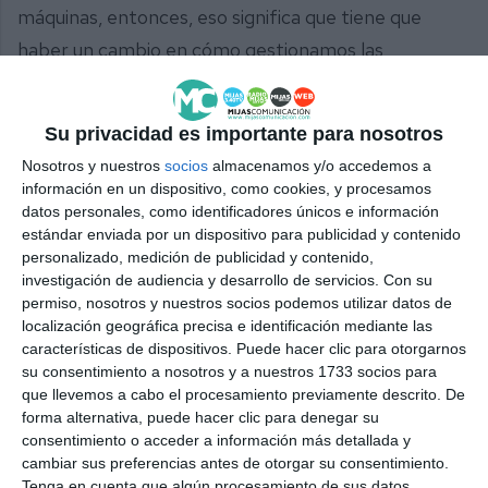
máquinas, entonces, eso significa que tiene que
haber un cambio en cómo gestionamos las
empresas”
Durante sus intervenciones, han coincidido en la
Su privacidad es importante para nosotros
necesidad de formar perfiles híbridos capaces de
Nosotros y nuestros
socios
almacenamos y/o accedemos a
información en un dispositivo, como cookies, y procesamos
integrar habilidades humanas con competencias
datos personales, como identificadores únicos e información
tecnológicas. Así lo resaltó Marcos, quien advirtió
estándar enviada por un dispositivo para publicidad y contenido
personalizado, medición de publicidad y contenido,
que “tenemos que ver cómo conjugamos una
investigación de audiencia y desarrollo de servicios.
Con su
situación tan especial como es la gestión de
permiso, nosotros y nuestros socios podemos utilizar datos de
localización geográfica precisa e identificación mediante las
personas cuando empezamos a tener mecanismos
características de dispositivos. Puede hacer clic para otorgarnos
y empezamos a tener herramientas que nos dan un
su consentimiento a nosotros y a nuestros 1733 socios para
abanico amplísimo de compatibilizar las funciones
que llevemos a cabo el procesamiento previamente descrito. De
forma alternativa, puede hacer clic para denegar su
claramente humanas con otras funciones que no
consentimiento o acceder a información más detallada y
son exclusivamente humanas”.
cambiar sus preferencias antes de otorgar su consentimiento.
Tenga en cuenta que algún procesamiento de sus datos