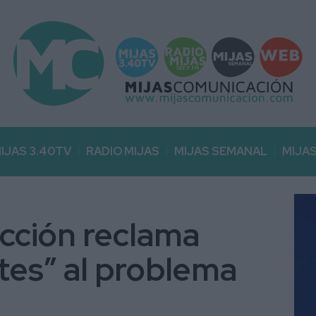
IJAS 3.40TV
RADIO MIJAS
MIJAS SEMANAL
MIJA
cción reclama
tes” al problema