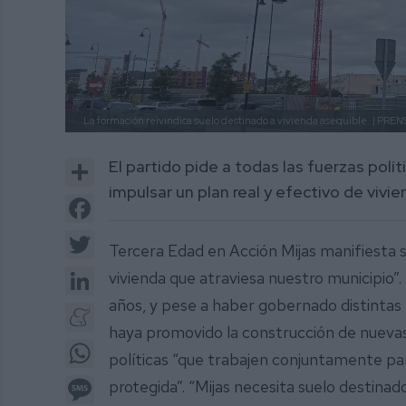
La formación reivindica suelo destinado a vivienda asequible.
| PREN
Share
El partido pide a todas las fuerzas pol
impulsar un plan real y efectivo de vivi
Facebook
Twitter
Tercera Edad en Acción Mijas manifiesta s
LinkedIn
vivienda que atraviesa nuestro municipio”.
años, y pese a haber gobernado distintas
Meneame
haya promovido la construcción de nuevas
WhatsApp
políticas “que trabajen conjuntamente par
Message
protegida”. “Mijas necesita suelo destinad