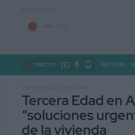
El tiempo en Mijas
23°C
21°C
live_tv
mic
phone_android
DIRECTO
NOTICIAS
M
TERCERA EDAD EN ACCIÓN
Tercera Edad en A
“soluciones urgen
de la vivienda