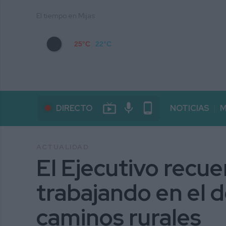
El tiempo en Mijas
25°C
22°C
live_tv
mic
phone_android
DIRECTO
NOTICIAS
M
ACTUALIDAD
El Ejecutivo recu
trabajando en el 
caminos rurales