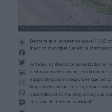
El Ayuntamiento explica que los trabajos se acometen progresivamen
Share
Destaca que “sorprende que el PSOE pr
inacción municipal cuando numerosas zo
Facebook
Twitter
Ante las manifestaciones realizadas por e
LinkedIn
desbrozando los caminos con la diligencia
equipo de gobierno responden que “se con
Meneame
limpieza de caminos rurales, urbanizacion
WhatsApp
desarrollan de forma progresiva y que, co
Message
totalidad del término municipal”.
Email