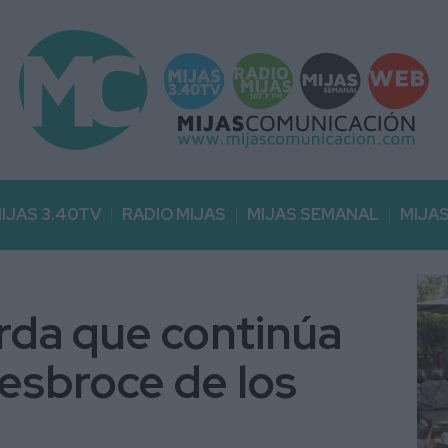
IJAS 3.40TV
RADIO MIJAS
MIJAS SEMANAL
MIJA
erda que continúa
desbroce de los