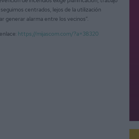
evención de incendios exige planificación, trabajo
seguimos centrados, lejos de la utilización
tar generar alarma entre los vecinos”.
 enlace:
https://mijascom.com/?a=38320