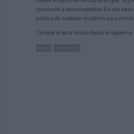
Desde el Ejecutivo se insiste en que “la pr
constante y responsabilidad. En esa tarea 
política de cualquier incidente para inten
Comparte esta noticia desde el siguiente
MIJAS
DESBROCES