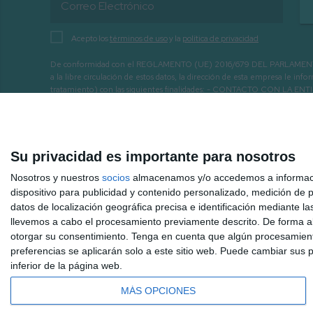
Acepto los
términos de uso
y la
política de privacidad
De conformidad con el REGLAMENTO (UE) 2016/679 DEL PARLAMENTO EURO
a la libre circulación de estos datos, la dirección de esta empresa le 
tratamiento) con las siguientes finalidades: - CONTACTO CO
INTERÉS.
Su privacidad es importante para nosotros
Nosotros y nuestros
socios
almacenamos y/o accedemos a información
dispositivo para publicidad y contenido personalizado, medición de pu
datos de localización geográfica precisa e identificación mediante l
llevemos a cabo el procesamiento previamente descrito. De forma al
otorgar su consentimiento.
Tenga en cuenta que algún procesamiento
preferencias se aplicarán solo a este sitio web. Puede cambiar sus p
inferior de la página web.
MÁS OPCIONES
Inicio
Hemeroteca
Mijas 3.40 TV a la carta
Radio