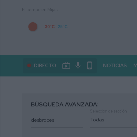
El tiempo en Mijas
30°C
25°C
live_tv
mic
phone_android
DIRECTO
NOTICIAS
M
BÚSQUEDA AVANZADA:
Selección de sección