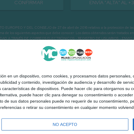
CONFIRMAR
ENVÍA "ALTA" AL +
PEO Y DEL CONSEJO de 27 de abril de 2016 relativo a la protección de las person
informa de los siguientes aspectos que debe conocer: Los datos obtenidos serán tratad
N LA ENTIDAD A TRAVÉS DE CORREOS ELECTRÓNICOS - REGISTRO DE USUARIOS -
 en un dispositivo, como cookies, y procesamos datos personales, co
blicidad y contenido, investigación de audiencia y desarrollo de servic
as características de dispositivos. Puede hacer clic para otorgarnos su
ternativa, puede hacer clic para denegar su consentimiento o acceder
 de sus datos personales puede no requerir de su consentimiento, per
referencias o retirar su consentimiento en cualquier momento volviendo 
NO ACEPTO
 Mijas a la carta
Quiénes somos
Contacto
Publicidad
Aviso