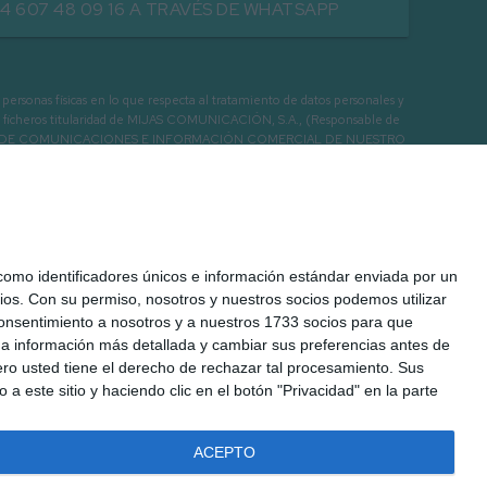
34 607 48 09 16 A TRAVÉS DE WHATSAPP
as físicas en lo que respecta al tratamiento de datos personales y
os en ficheros titularidad de MIJAS COMUNICACIÓN, S.A., (Responsable de
 ENVIO DE COMUNICACIONES E INFORMACIÓN COMERCIAL DE NUESTRO
mo identificadores únicos e información estándar enviada por un
ios.
Con su permiso, nosotros y nuestros socios podemos utilizar
 consentimiento a nosotros y a nuestros 1733 socios para que
 a información más detallada y cambiar sus preferencias antes de
o usted tiene el derecho de rechazar tal procesamiento. Sus
a este sitio y haciendo clic en el botón "Privacidad" en la parte
ACEPTO
 Legal
Cookies
Seguridad
Protección de datos