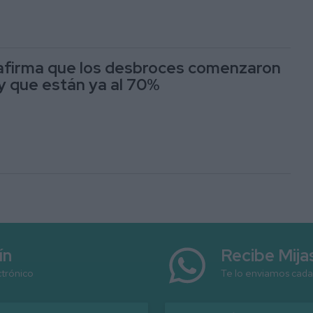
 afirma que los desbroces comenzaron
 que están ya al 70%
ín
Recibe Mij
ctrónico
Te lo enviamos cada