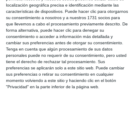
transmite mucho a sus alumnos”.
localización geográfica precisa e identificación mediante las
características de dispositivos. Puede hacer clic para otorgarnos
su consentimiento a nosotros y a nuestros 1731 socios para
Todas las obras de teatro, un total de siete,
que llevemos a cabo el procesamiento previamente descrito. De
representadas durante las últimas semanas por los
forma alternativa, puede hacer clic para denegar su
diferentes grupos de este taller se han llevado una
consentimiento o acceder a información más detallada y
cambiar sus preferencias antes de otorgar su consentimiento.
merecida ovación.
Tenga en cuenta que algún procesamiento de sus datos
personales puede no requerir de su consentimiento, pero usted
Comparte esta noticia desde el siguiente enlace:
tiene el derecho de rechazar tal procesamiento. Sus
preferencias se aplicarán solo a este sitio web. Puede cambiar
https://mijascom.com/?a=38235
sus preferencias o retirar su consentimiento en cualquier
momento volviendo a este sitio y haciendo clic en el botón
TEATRO
MIJAS
UP
BODAS
JUANA
"Privacidad" en la parte inferior de la página web.