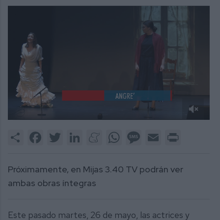
0
of
Share
Facebook
Twitter
LinkedIn
Meneame
WhatsApp
Message
Email
Print
2
minutes,
11
seconds
Próximamente, en Mijas 3.40 TV podrán ver
ambas obras íntegras
Este pasado martes, 26 de mayo, las actrices y