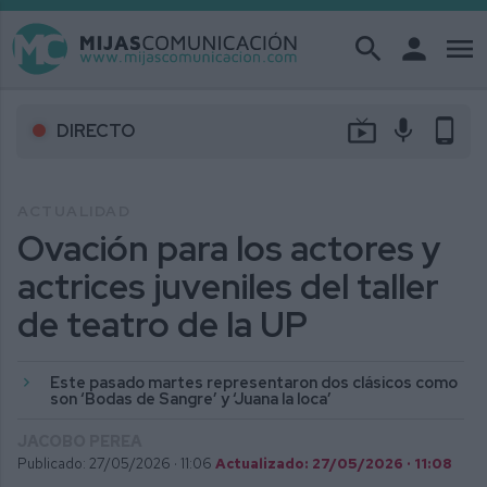
search
person
menu
live_tv
mic
phone_android
DIRECTO
ACTUALIDAD
Ovación para los actores y
actrices juveniles del taller
de teatro de la UP
Este pasado martes representaron dos clásicos como
son ‘Bodas de Sangre’ y ‘Juana la loca’
JACOBO PEREA
Publicado: 27/05/2026 ·
11:06
Actualizado: 27/05/2026 · 11:08