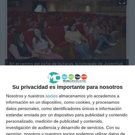
En el centro del patio de butacas, la concejala de Juventud,
Melisa Ceballos, que no quiso faltar a esta cita.
M.C.
Quien no quiso perderse la función fue la concejala
Su privacidad es importante para nosotros
de Juventud, Melisa Ceballos (PP), que invitó a los
Nosotros y nuestros
socios
almacenamos y/o accedemos a
información en un dispositivo, como cookies, y procesamos
jóvenes mijeños a sentir el teatro: “Quiero animar a
datos personales, como identificadores únicos e información
los jóvenes a que hagan teatro, que se animen, que
estándar enviada por un dispositivo para publicidad y contenido
participen en estos talleres de la UP, que Marcos es
personalizado, medición de publicidad y contenido,
investigación de audiencia y desarrollo de servicios.
Con su
un profesor estupendo con mucho ingenio, que
permiso, nosotros y nuestros socios podemos utilizar datos de