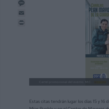
Message
Email
Print
Cartel promocional del evento.
M.C.
Estas citas tendrán lugar los días 15 y 16 
Mijas Pueblo y en el Centro de Mayores de