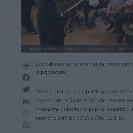
Esta serie de charlas ya se impartieron el pasado año en nuestra local
Share
Los talleres se centran en la prevenció
la población
Facebook
Twitter
Si está interesado en participar en estas 
LinkedIn
agentes de la Guardia Civil ofrecen una ser
amenazas detectadas para su seguridad e 
Meneame
teléfono 649 87 30 51 o 696 56 31 89.
WhatsApp