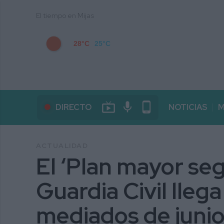
El tiempo en Mijas
28°C
25°C
live_tv
mic
phone_android
DIRECTO
NOTICIAS
M
ACTUALIDAD
El ‘Plan mayor seg
Guardia Civil llega
mediados de juni