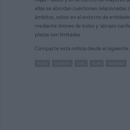
ellas se abordan cuestiones relacionadas 
ámbitos, robos en el entorno de entidades 
mediante tirones de bolso y ‘abrazo cariñ
plazas son limitadas.
Comparte esta noticia desde el siguiente
MIJAS
GUARDIA
CIVIL
PLAN
MAYORES