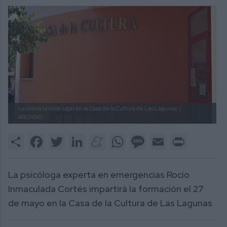
La charla tendrá lugar en la Casa de la Cultura de Las Lagunas. |
ARCHIVO.
Share
Facebook
Twitter
LinkedIn
Meneame
WhatsApp
Message
Email
Print
La psicóloga experta en emergencias Rocío
Inmaculada Cortés impartirá la formación el 27
de mayo en la Casa de la Cultura de Las Lagunas