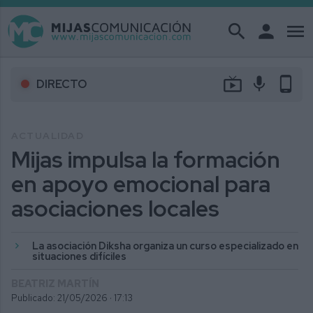
search
person
menu
live_tv
mic
phone_android
DIRECTO
ACTUALIDAD
Mijas impulsa la formación
en apoyo emocional para
asociaciones locales
La asociación Diksha organiza un curso especializado en
situaciones difíciles
BEATRIZ MARTÍN
Publicado: 21/05/2026 ·
17:13