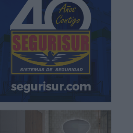
arlos Cuevas Dawson, portavoz de Vox en Mijas, ejerciendo su derecho 
NICACIÓN.