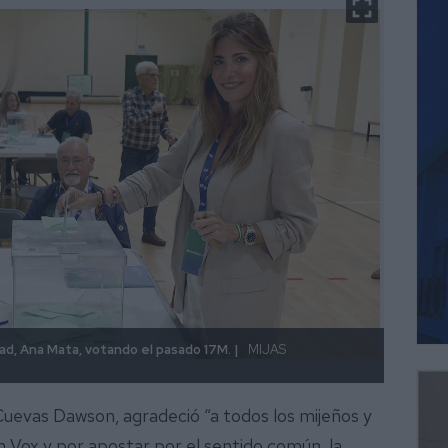
dad, Ana Mata, votando el pasado 17M. |
MIJAS
Juan C
COMU
Cuevas Dawson, agradeció “a todos los mijeños y
n Vox y por apostar por el sentido común, la