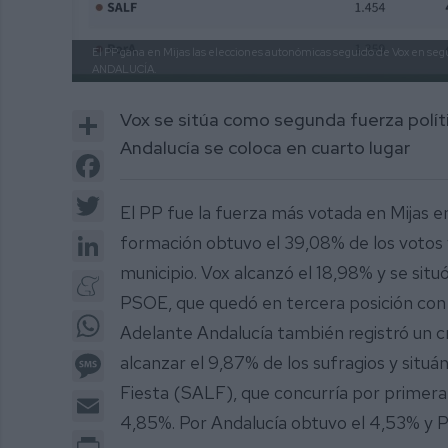
El PP gana en Mijas las elecciones autonómicas seguido de Vox en segu
ANDALUCÍA.
Share
Vox se sitúa como segunda fuerza políti
Andalucía se coloca en cuarto lugar
Facebook
Twitter
El PP fue la fuerza más votada en Mijas e
LinkedIn
formación obtuvo el 39,08% de los votos 
municipio. Vox alcanzó el 18,98% y se sit
Meneame
PSOE, que quedó en tercera posición con 
WhatsApp
Adelante Andalucía también registró un cre
Message
alcanzar el 9,87% de los sufragios y situá
Fiesta (SALF), que concurría por primera 
Email
4,85%. Por Andalucía obtuvo el 4,53% y 
Print