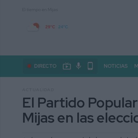
El tiempo en Mijas
29°C
24°C
live_tv
mic
phone_android
DIRECTO
NOTICIAS
M
ACTUALIDAD
El Partido Popular
Mijas en las elecc