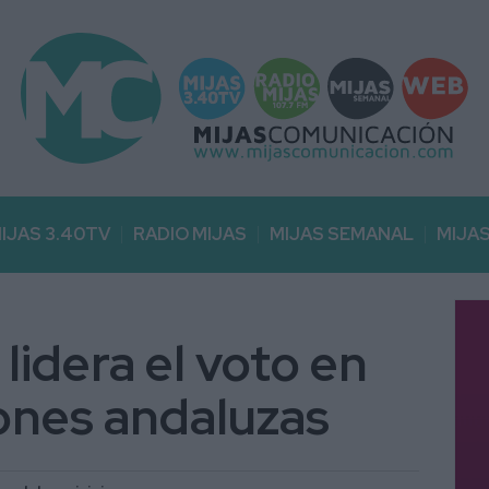
IJAS 3.40TV
RADIO MIJAS
MIJAS SEMANAL
MIJA
 lidera el voto en
iones andaluzas