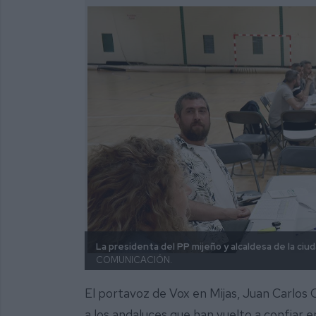
La presidenta del PP mijeño y alcaldesa de la ciu
COMUNICACIÓN.
El portavoz de Vox en Mijas, Juan Carlos 
a los andaluces que han vuelto a confiar e