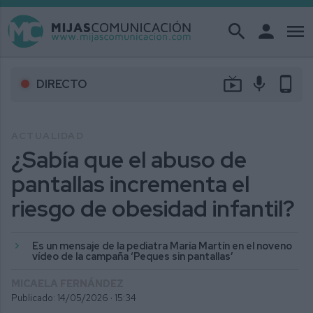
search
person
menu
live_tv
mic
phone_android
DIRECTO
ACTUALIDAD
¿Sabía que el abuso de
pantallas incrementa el
riesgo de obesidad infantil?
Es un mensaje de la pediatra María Martín en el noveno
vídeo de la campaña ‘Peques sin pantallas’
MICAELA FERNÁNDEZ
Publicado: 14/05/2026 ·
15:34