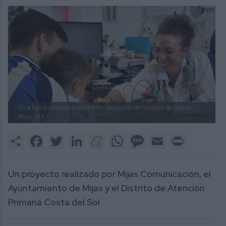
En la foto la pediatra María Martín del Centro de Salud de La Cala de
Mijas.
M.F.
Share
Facebook
Twitter
LinkedIn
Meneame
WhatsApp
Message
Email
Print
Un proyecto realizado por Mijas Comunicación, el
Ayuntamiento de Mijas y el Distrito de Atención
Primaria Costa del Sol