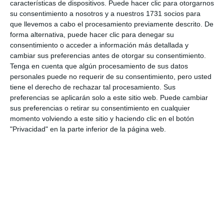
características de dispositivos. Puede hacer clic para otorgarnos
distribuido también en los centros sanitarios,
su consentimiento a nosotros y a nuestros 1731 socios para
educativos, sociales y dependencias municipales.
que llevemos a cabo el procesamiento previamente descrito. De
forma alternativa, puede hacer clic para denegar su
consentimiento o acceder a información más detallada y
Comparte esta noticia desde el siguiente enlace:
cambiar sus preferencias antes de otorgar su consentimiento.
https://mijascom.com/?a=38075
Tenga en cuenta que algún procesamiento de sus datos
personales puede no requerir de su consentimiento, pero usted
tiene el derecho de rechazar tal procesamiento. Sus
MIJAS
PEQUES
PANTALLAS
OBESIDAD
PEDIATRAS
preferencias se aplicarán solo a este sitio web. Puede cambiar
sus preferencias o retirar su consentimiento en cualquier
momento volviendo a este sitio y haciendo clic en el botón
"Privacidad" en la parte inferior de la página web.