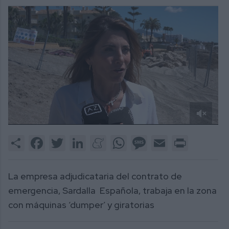
0
of
Share
Facebook
Twitter
LinkedIn
Meneame
WhatsApp
Message
Email
Print
2
minutes,
0
La empresa adjudicataria del contrato de
emergencia, Sardalla Española, trabaja en la zona
con máquinas ‘dumper’ y giratorias