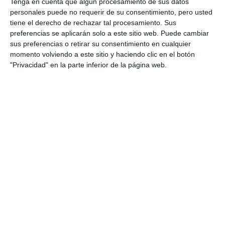
Además, en el proyecto figuran la protección con
Tenga en cuenta que algún procesamiento de sus datos
personales puede no requerir de su consentimiento, pero usted
escollera bajo la cota de arena; el montaje de la
tiene el derecho de rechazar tal procesamiento. Sus
estructura de madera; la tarima, la barandilla y el
preferencias se aplicarán solo a este sitio web. Puede cambiar
sus preferencias o retirar su consentimiento en cualquier
banco de madera; y finalmente la restitución del
momento volviendo a este sitio y haciendo clic en el botón
cerramiento existente en la urbanización. El plazo
"Privacidad" en la parte inferior de la página web.
de ejecución de los trabajos es, desde su inicio, de
60 días, por lo que está previsto que la finalización
sea alrededor del 20 de junio.
La pasarela resultante de esta actuación de
emergencia tendrá de nuevo tres metros de
anchura, apoyada en pilotes de madera de pino.