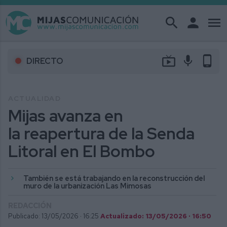
search
person
menu
live_tv
mic
phone_android
DIRECTO
ACTUALIDAD
Mijas avanza en
la reapertura de la Senda
Litoral en El Bombo
También se está trabajando en la reconstrucción del
muro de la urbanización Las Mimosas
REDACCIÓN
Publicado: 13/05/2026 ·
16:25
Actualizado: 13/05/2026 · 16:50