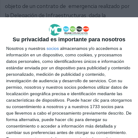
objeto de un contrato de emergencia realizado por
la Delegación de Infraestructuras, dada la
necesidad de que tanto el tramo como el muro de
Las Mimosas estén reparados a la mayor brevedad
Su privacidad es importante para nosotros
posible.
Nosotros y nuestros
socios
almacenamos y/o accedemos a
información en un dispositivo, como cookies, y procesamos
datos personales, como identificadores únicos e información
estándar enviada por un dispositivo para publicidad y contenido
personalizado, medición de publicidad y contenido,
investigación de audiencia y desarrollo de servicios.
Con su
permiso, nosotros y nuestros socios podemos utilizar datos de
localización geográfica precisa e identificación mediante las
características de dispositivos. Puede hacer clic para otorgarnos
Tras el saneo del terreno sobre el que sustenta la
su consentimiento a nosotros y a nuestros 1733 socios para
estructura, se procederá al hincado de pilotes de madera.
que llevemos a cabo el procesamiento previamente descrito. De
JACOBO PEREA.
forma alternativa, puede hacer clic para denegar su
consentimiento o acceder a información más detallada y
cambiar sus preferencias antes de otorgar su consentimiento.