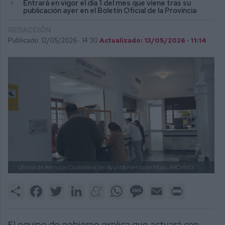
Entrará en vigor el día 1 del mes que viene tras su
publicación ayer en el Boletín Oficial de la Provincia
REDACCIÓN
Publicado: 12/05/2026 ·
14:30
Actualizado: 13/05/2026 · 11:14
Oficina de Atención Ciudadana del Ayuntamiento de Mijas.
ARCHIVO.
Share
Facebook
Twitter
LinkedIn
Meneame
WhatsApp
Message
Email
Print
El equipo de gobierno explica que actuará con