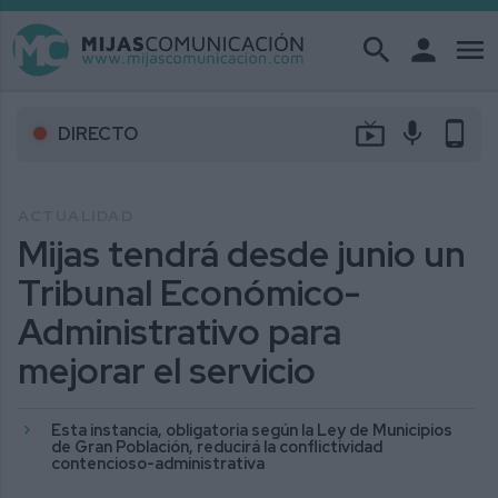
search
person
menu
live_tv
mic
phone_android
DIRECTO
ACTUALIDAD
Mijas tendrá desde junio un
Tribunal Económico-
Administrativo para
mejorar el servicio
Esta instancia, obligatoria según la Ley de Municipios
de Gran Población, reducirá la conflictividad
contencioso-administrativa