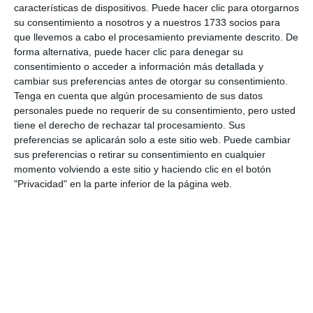
miembros que legalmente lo integren. El mandato
características de dispositivos. Puede hacer clic para otorgarnos
su consentimiento a nosotros y a nuestros 1733 socios para
de los miembros del tribunal tendrá una duración de
que llevemos a cabo el procesamiento previamente descrito. De
cinco años, prorrogables por otros periodos iguales.
forma alternativa, puede hacer clic para denegar su
consentimiento o acceder a información más detallada y
Comparte esta noticia desde el siguiente enlace:
cambiar sus preferencias antes de otorgar su consentimiento.
Tenga en cuenta que algún procesamiento de sus datos
https://mijascom.com/?a=38050
personales puede no requerir de su consentimiento, pero usted
tiene el derecho de rechazar tal procesamiento. Sus
TRIBUNAL
ECONÓMICO
ADMINISTRATIVO
MIJAS
preferencias se aplicarán solo a este sitio web. Puede cambiar
sus preferencias o retirar su consentimiento en cualquier
momento volviendo a este sitio y haciendo clic en el botón
"Privacidad" en la parte inferior de la página web.