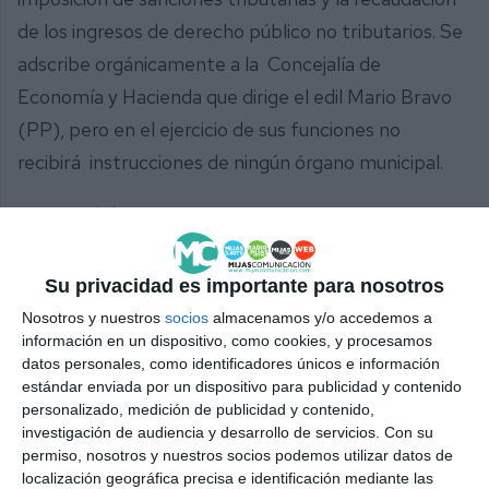
de los ingresos de derecho público no tributarios. Se
adscribe orgánicamente a la Concejalía de
Economía y Hacienda que dirige el edil Mario Bravo
(PP), pero en el ejercicio de sus funciones no
recibirá instrucciones de ningún órgano municipal.
Composición
Esta entidad estará integrada por un número impar
Su privacidad es importante para nosotros
de miembros, con un mínimo de tres y un máximo
Nosotros y nuestros
socios
almacenamos y/o accedemos a
de cinco, todos ellos con voz y voto. La presidencia
información en un dispositivo, como cookies, y procesamos
y las vocalías del tribunal serán designadas y
datos personales, como identificadores únicos e información
estándar enviada por un dispositivo para publicidad y contenido
separadas por el Pleno del Ayuntamiento de Mijas, a
personalizado, medición de publicidad y contenido,
propuesta de la Junta de Gobierno Local, con el
investigación de audiencia y desarrollo de servicios.
Con su
permiso, nosotros y nuestros socios podemos utilizar datos de
voto favorable de la mayoría absoluta de los
localización geográfica precisa e identificación mediante las