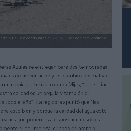
rral y La Cala continuarán en 2026 y 2027 con este distintivo
deras Azules se entregan para dos temporadas
cionales de acreditación y los cambios normativos
a un municipio turístico como Mijas, “tener cinco
stra calidad es un orgullo y también el
s todo el año”. La regidora apuntó que “las
na esté bien y porque la calidad del agua esté
ervicios que ponemos a disposición nosotros
lamente el de limpieza, cribado de arena o