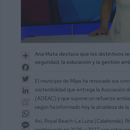
0
of
Share
Ana Mata destaca que los distintivos re
2
minutes,
seguridad, la educación y la gestión am
58
Facebook
seconds
Volume
0%
Twitter
El municipio de Mijas ha renovado sus cinc
LinkedIn
sostenibilidad que entrega la Asociación
(ADEAC) y que supone un refuerzo ambienta
Meneame
según ha informado hoy la alcaldesa de l
WhatsApp
Así, Royal Beach-La Luna (Calahonda), Ri
Message
continuarán en 2026 y 2027 con estas en