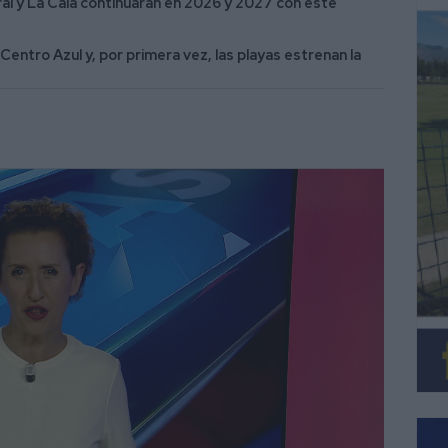
ral y La Cala continuarán en 2026 y 2027 con este
 Centro Azul y, por primera vez, las playas estrenan la