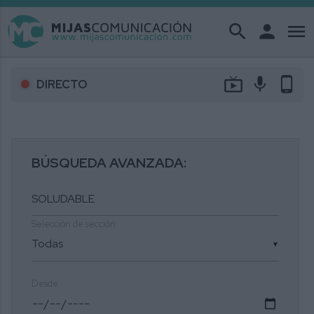
search
person
menu
live_tv
mic
phone_android
DIRECTO
BÚSQUEDA AVANZADA:
Selección de sección
▼
Desde