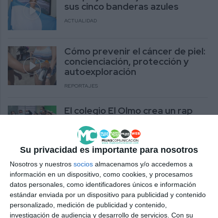
sus cinco banderas azules
ACTUALIDAD
Cómo prevenir el cáncer de piel:
concienciación, protección y
autoexploración
REPORTAJES
El colegio El Olmo crea un rap
para concienciar sobre la
importancia de protegerse del
sol
Su privacidad es importante para nosotros
ACTUALIDAD
Nosotros y nuestros
socios
almacenamos y/o accedemos a
información en un dispositivo, como cookies, y procesamos
El Ayuntamiento crea puntos
datos personales, como identificadores únicos e información
“soludables” para proteger del
estándar enviada por un dispositivo para publicidad y contenido
sol a sus trabajadores
personalizado, medición de publicidad y contenido,
ACTUALIDAD
investigación de audiencia y desarrollo de servicios.
Con su