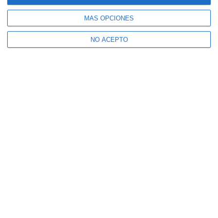
Recibe la actualidad de Mijas en tu correo
MÁS OPCIONES
electrónico
NO ACEPTO
CONFIRMAR
Acepto los
términos de uso
y la
política de privacidad
Recibe Mijas Semanal en tu
WhatsApp
Te lo enviamos cada viernes directamente a tu
móvil
ENVÍA "ALTA" AL +34 607 48 09 16 A TRAVÉS
DE WHATSAPP