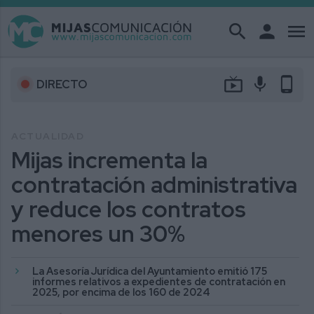
search
person
menu
live_tv
mic
phone_android
DIRECTO
ACTUALIDAD
Mijas incrementa la
contratación administrativa
y reduce los contratos
menores un 30%
La Asesoría Jurídica del Ayuntamiento emitió 175
informes relativos a expedientes de contratación en
2025, por encima de los 160 de 2024