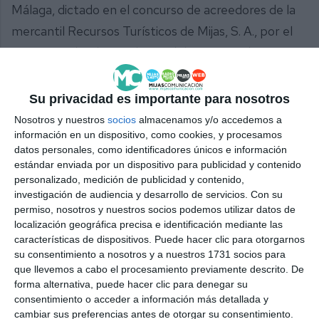
Málaga, dictado en el concurso de acreedores de la
mercantil Recursos Turísticos de Mijas, S. A., por el
que se resolvió la conclusión del concurso de
acreedores.
Su privacidad es importante para nosotros
Comparte esta noticia desde el siguiente enlace:
Nosotros y nuestros
socios
almacenamos y/o accedemos a
https://mijascom.com/?a=37889
información en un dispositivo, como cookies, y procesamos
datos personales, como identificadores únicos e información
estándar enviada por un dispositivo para publicidad y contenido
CONTRATACIÓN
MIJAS
personalizado, medición de publicidad y contenido,
investigación de audiencia y desarrollo de servicios.
Con su
permiso, nosotros y nuestros socios podemos utilizar datos de
localización geográfica precisa e identificación mediante las
características de dispositivos. Puede hacer clic para otorgarnos
su consentimiento a nosotros y a nuestros 1731 socios para
que llevemos a cabo el procesamiento previamente descrito. De
forma alternativa, puede hacer clic para denegar su
consentimiento o acceder a información más detallada y
cambiar sus preferencias antes de otorgar su consentimiento.