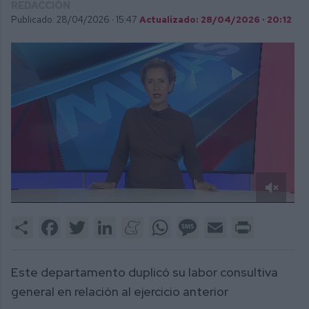
REDACCIÓN
Publicado: 28/04/2026 ·
15:47
Actualizado: 28/04/2026 · 20:12
0
of
Share
Facebook
Twitter
LinkedIn
Meneame
WhatsApp
Message
Email
Print
1
minute,
26
seconds
Este departamento duplicó su labor consultiva
general en relación al ejercicio anterior