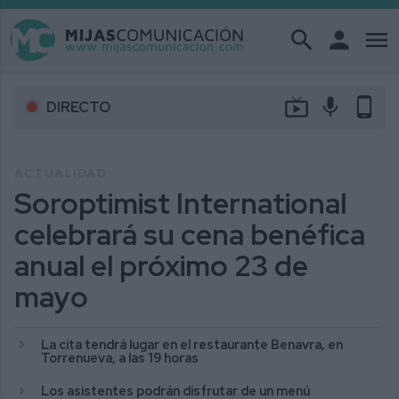
search
person
menu
live_tv
mic
phone_android
DIRECTO
ACTUALIDAD
Soroptimist International
celebrará su cena benéfica
anual el próximo 23 de
mayo
La cita tendrá lugar en el restaurante Benavra, en
Torrenueva, a las 19 horas
Los asistentes podrán disfrutar de un menú