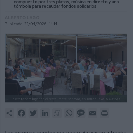
compuesto por tres platos, música en directo y una
tómbola para recaudar fondos solidarios
ALBERTO LAGO
Publicado: 22/04/2026 ·
14:14
La cita tendrá lugar en el restaurante Benavra, en Torrenueva.
ARCHIVO
Share
Facebook
Twitter
LinkedIn
Meneame
WhatsApp
Message
Email
Print
Las reservas pueden realizarse vía wasap a través