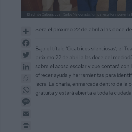
El edil de Cultura, Juan Carlos Maldonado, junto al escritor y ponente 
Share
Será el próximo 22 de abril a las doce 
Facebook
Bajo el título ‘Cicatrices silenciosas’, e
Twitter
próximo 22 de abril a las doce del mediod
LinkedIn
sobre el acoso escolar y que contará con l
ofrecer ayuda y herramientas para identifi
Meneame
lacra. La charla, enmarcada dentro de la p
WhatsApp
gratuita y estará abierta a toda la ciudada
Message
Email
Print