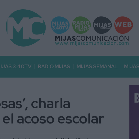
IJAS 3.40TV
RADIO MIJAS
MIJAS SEMANAL
MIJA
osas’, charla
 el acoso escolar