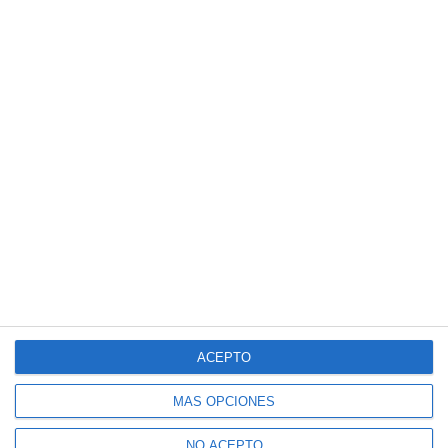
ACEPTO
MÁS OPCIONES
NO ACEPTO