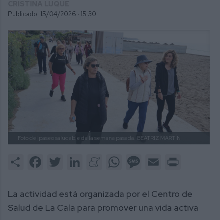
CRISTINA LUQUE
Publicado: 15/04/2026 ·
15:30
Foto del paseo saludable de la semana pasada.
BEATRIZ MARTÍN
Share
Facebook
Twitter
LinkedIn
Meneame
WhatsApp
Message
Email
Print
La actividad está organizada por el Centro de
Salud de La Cala para promover una vida activa