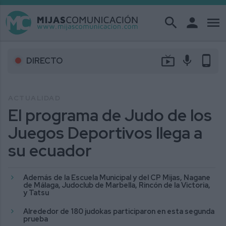
search
person
menu
live_tv
mic
phone_android
DIRECTO
ACTUALIDAD
El programa de Judo de los
Juegos Deportivos llega a
su ecuador
Además de la Escuela Municipal y del CP Mijas, Nagane
de Málaga, Judoclub de Marbella, Rincón de la Victoria,
y Tatsu
Alrededor de 180 judokas participaron en esta segunda
prueba