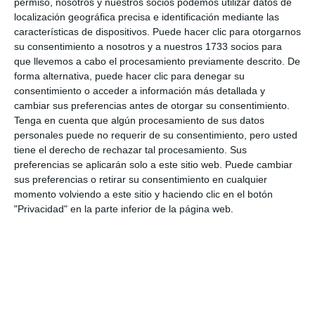
permiso, nosotros y nuestros socios podemos utilizar datos de
club con total normalidad”, aseguró Núñez.
localización geográfica precisa e identificación mediante las
características de dispositivos. Puede hacer clic para otorgarnos
Como en anteriores citas, el concejal del equipo de
su consentimiento a nosotros y a nuestros 1733 socios para
que llevemos a cabo el procesamiento previamente descrito. De
gobierno, Francisco Jerez (VOX), estuvo siguiendo
forma alternativa, puede hacer clic para denegar su
de cerca este encuentro deportivo: “Hay un nivel
consentimiento o acceder a información más detallada y
cambiar sus preferencias antes de otorgar su consentimiento.
bastante bueno, he estado practicando judo
Tenga en cuenta que algún procesamiento de sus datos
durante muchos años en diferentes clubes,
personales puede no requerir de su consentimiento, pero usted
entonces veo esto y disfruto porque sé lo que está
tiene el derecho de rechazar tal procesamiento. Sus
preferencias se aplicarán solo a este sitio web. Puede cambiar
pasando. De hecho alguno de los profesores hace
sus preferencias o retirar su consentimiento en cualquier
20 años entrenaron conmigo, ellos se han dedicado
momento volviendo a este sitio y haciendo clic en el botón
"Privacidad" en la parte inferior de la página web.
al judo y yo lo hacía como forma de defensa
personal, ejercicios y para practicar deporte”.