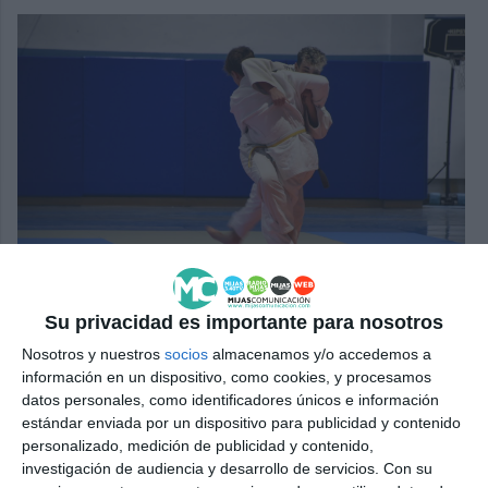
De cara Cristian Díaz, el pasado sábado en competición.
M.C.
Su privacidad es importante para nosotros
Nosotros y nuestros
socios
almacenamos y/o accedemos a
Alrededor de 180 judokas formaron parte de esta
información en un dispositivo, como cookies, y procesamos
datos personales, como identificadores únicos e información
prueba, entre ellos, el grupo de nivel inclusivo del
estándar enviada por un dispositivo para publicidad y contenido
Nagane. “Empezaron a competir entre ellos, y ya
personalizado, medición de publicidad y contenido,
investigación de audiencia y desarrollo de servicios.
Con su
están compitiendo con chicos y chicas del resto del