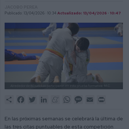
JACOBO PEREA
Publicado: 13/04/2026 ·
10:34
Actualizado: 13/04/2026 · 10:47
Alrededor de 80 judokas participaron en esta prueba formativa.
M.C.
Share
Facebook
Twitter
LinkedIn
Meneame
WhatsApp
Message
Email
Print
En las próximas semanas se celebrará la última de
las tres citas puntuables de esta competición