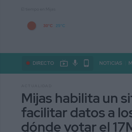
El tiempo en Mijas
30°C
25°C
live_tv
mic
phone_android
DIRECTO
NOTICIAS
M
ACTUALIDAD
Mijas habilita un s
facilitar datos a l
dónde votar el 17