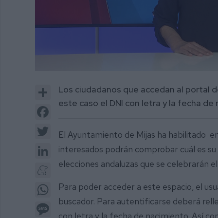
0
of
Share
Los ciudadanos que accedan al portal d
1
minute,
este caso el DNI con letra y la fecha de
38
Facebook
seconds
Volume
0%
Twitter
El Ayuntamiento de Mijas ha habilitado e
LinkedIn
interesados podrán comprobar cuál es su c
elecciones andaluzas que se celebrarán e
Meneame
WhatsApp
Para poder acceder a este espacio, el us
buscador. Para autentificarse deberá rell
Message
con letra y la fecha de nacimiento. Así