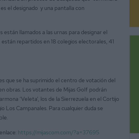
es el designado y una pantalla con
s están llamados a las urnas para designar el
stán repartidos en 18 colegios electorales, 41
es que se ha suprimido el centro de votación del
en obras. Los votantes de Mijas Golf podrán
rmona ‘Veleta’, los de la Sierrezuela en el Cortijo
egio Los Campanales. Para cualquier duda se
ble.
 enlace:
https://mijascom.com/?a=37695