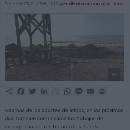
Publicado: 08/04/2026 ·
13:20
Actualizado: 08/04/2026 · 19:37
0
of
Share
Facebook
Twitter
LinkedIn
Meneame
WhatsApp
Message
Email
Print
1
minute,
51
seconds
Además de los aportes de áridos, en los próximos
días también comenzarán los trabajos de
emergencia de tres tramos de la senda