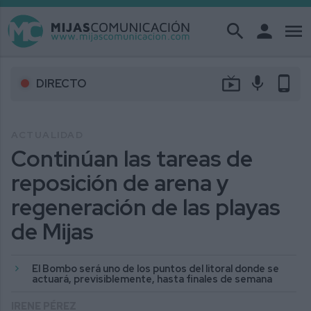
search
person
menu
live_tv
mic
phone_android
DIRECTO
ACTUALIDAD
Continúan las tareas de
reposición de arena y
regeneración de las playas
de Mijas
El Bombo será uno de los puntos del litoral donde se
actuará, previsiblemente, hasta finales de semana
IRENE PÉREZ