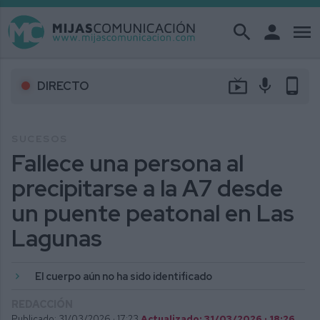
search
person
menu
live_tv
mic
phone_android
DIRECTO
SUCESOS
Fallece una persona al
precipitarse a la A7 desde
un puente peatonal en Las
Lagunas
El cuerpo aún no ha sido identificado
REDACCIÓN
Publicado: 31/03/2026 ·
17:23
Actualizado: 31/03/2026 · 18:26