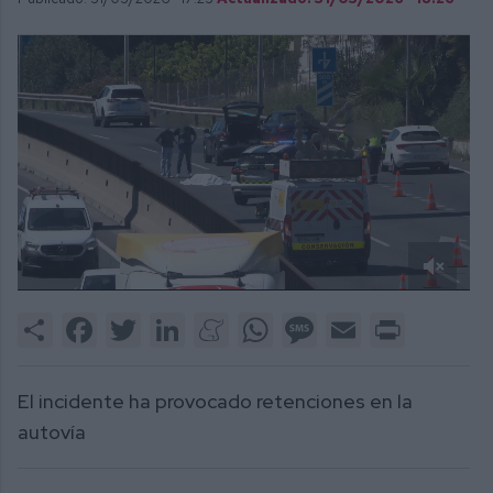
0
of
Share
Facebook
Twitter
LinkedIn
Meneame
WhatsApp
Message
Email
Print
34
seconds
El incidente ha provocado retenciones en la
autovía