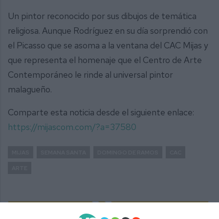
Un pintor reconocido por sus dibujos de temática
religiosa. Aunque Rodríguez en su día sorprendió con
el Picasso que se asoma a la ventana del CAC Mijas y
que representa el homenaje que el Centro de Arte
Contemporáneo le rinde al universal pintor
malagueño.
Comparte esta noticia desde el siguiente enlace:
https://mijascom.com/?a=37580
MIJAS
SEMANA SANTA
DOMINGO DE RAMOS
CAC
ARTE