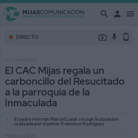
search
person
menu
live_tv
mic
phone_android
DIRECTO
ACTUALIDAD
El CAC Mijas regala un
carboncillo del Resucitado
a la parroquia de la
Inmaculada
El padre Hermán Marcel Lunar recoge la donación
realizada por el pintor Francisco Rodríguez
NURIA LUQUE