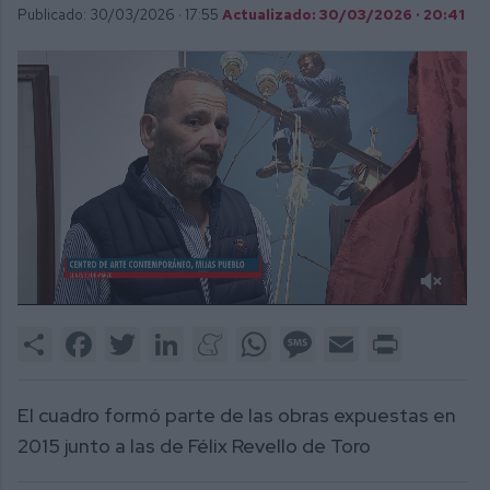
Publicado: 30/03/2026 ·
17:55
Actualizado: 30/03/2026 · 20:41
0
of
Share
Facebook
Twitter
LinkedIn
Meneame
WhatsApp
Message
Email
Print
1
minute,
42
seconds
El cuadro formó parte de las obras expuestas en
2015 junto a las de Félix Revello de Toro