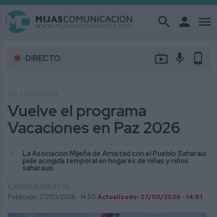
search
person
menu
live_tv
mic
phone_android
DIRECTO
ACTUALIDAD
Vuelve el programa
Vacaciones en Paz 2026
La Asociación Mijeña de Amistad con el Pueblo Saharaui
pide acogida temporal en hogares de niñas y niños
saharauis
CARMEN MARTÍN
Publicado: 27/03/2026 ·
14:50
Actualizado: 27/03/2026 · 14:51