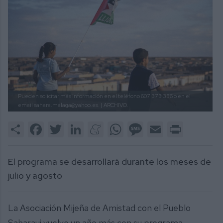
Pueden solicitar más información en el teléfono 607 373 356 o en el
email sahara.malaga@yahoo.es. |
ARCHIVO.
Share
Facebook
Twitter
LinkedIn
Meneame
WhatsApp
Message
Email
Print
El programa se desarrollará durante los meses de
julio y agosto
La Asociación Mijeña de Amistad con el Pueblo
Saharaui vuelve un año más con su programa