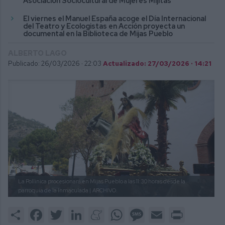
Asociación Sociocultural de Mujeres Mijitas
El viernes el Manuel España acoge el Día Internacional
del Teatro y Ecologistas en Acción proyecta un
documental en la Biblioteca de Mijas Pueblo
ALBERTO LAGO
Publicado: 26/03/2026 ·
22:03
Actualizado: 27/03/2026 · 14:21
La Pollinica procesionará en Mijas Pueblo a las 11:30 horas desde la
parroquia de la Inmaculada |
ARCHIVO.
Share
Facebook
Twitter
LinkedIn
Meneame
WhatsApp
Message
Email
Print