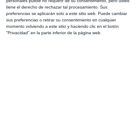
personales puede no requerir de su consentimiento, pero usted
Fotográfica Asfoalh, de la Asociación Nuevo
tiene el derecho de rechazar tal procesamiento. Sus
preferencias se aplicarán solo a este sitio web. Puede cambiar
Enfoque Mijas, disponible hasta el 10 de abril en la
sus preferencias o retirar su consentimiento en cualquier
urbanización El Coto, residencial Los Olivos, bloque
momento volviendo a este sitio y haciendo clic en el botón
b, portal 2, local 25.
"Privacidad" en la parte inferior de la página web.