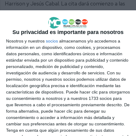
Harrison y Jesús Cabal. La cita dará comienzo a las
16 horas.
Arte
Su privacidad es importante para nosotros
La agenda cultural del fin de semana se completa
Nosotros y nuestros
socios
almacenamos y/o accedemos a
información en un dispositivo, como cookies, y procesamos
con diversas exposiciones, como la muestra
datos personales, como identificadores únicos e información
fotográfica de Semana Santa en la Casa Museo de
estándar enviada por un dispositivo para publicidad y contenido
personalizado, medición de publicidad y contenido,
Mijas Comunicación y el Ayuntamiento de Mijas, que
investigación de audiencia y desarrollo de servicios.
Con su
podrá visitarse hasta el 6 de abril; la exposición de
permiso, nosotros y nuestros socios podemos utilizar datos de
localización geográfica precisa e identificación mediante las
Héctor Ponce en la Casa de la Cultura de Las
características de dispositivos. Puede hacer clic para otorgarnos
Lagunas, disponible también hasta el día 6; la
su consentimiento a nosotros y a nuestros 1733 socios para
exhibición de las artesanas Liana Popa y María José
que llevemos a cabo el procesamiento previamente descrito. De
forma alternativa, puede hacer clic para denegar su
Calvente en la Oficina de Turismo, que puede
consentimiento o acceder a información más detallada y
visitarse hasta el lunes 30 de marzo; la muestra
cambiar sus preferencias antes de otorgar su consentimiento.
Tenga en cuenta que algún procesamiento de sus datos
‘Macro, de lo ínfimo a lo enorme’ de la Asociación