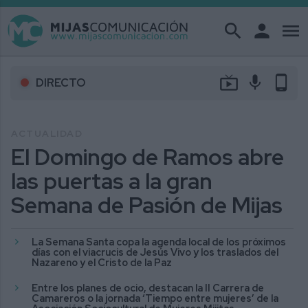
search
person
menu
live_tv
mic
phone_android
DIRECTO
ACTUALIDAD
El Domingo de Ramos abre
las puertas a la gran
Semana de Pasión de Mijas
La Semana Santa copa la agenda local de los próximos
días con el viacrucis de Jesús Vivo y los traslados del
Nazareno y el Cristo de la Paz
Entre los planes de ocio, destacan la II Carrera de
Camareros o la jornada ‘Tiempo entre mujeres’ de la