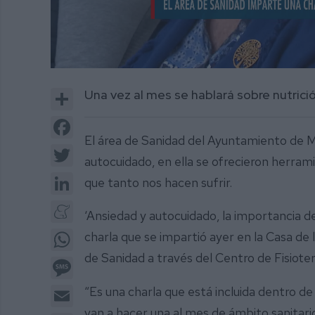
0
of
Share
Una vez al mes se hablará sobre nutrici
1
minute,
26
Facebook
seconds
Volume
El área de Sanidad del Ayuntamiento de Mi
0%
Twitter
autocuidado, en ella se ofrecieron herra
LinkedIn
que tanto nos hacen sufrir.
Meneame
‘Ansiedad y autocuidado, la importancia de
WhatsApp
charla que se impartió ayer en la Casa de 
de Sanidad a través del Centro de Fisiot
Message
Email
“Es una charla que está incluida dentro d
van a hacer una al mes de ámbito sanitari