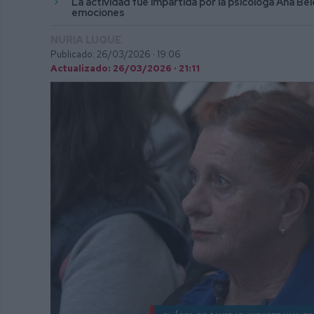
La actividad fue impartida por la psicóloga Ana Belé
emociones
NURIA LUQUE
Publicado: 26/03/2026 ·
19:06
Actualizado: 26/03/2026 · 21:11