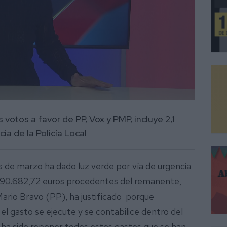
votos a favor de PP, Vox y PMP, incluye 2,1
ia de la Policía Local
s de marzo ha dado luz verde por vía de urgencia
.490.682,72 euros procedentes del remanente,
ario Bravo (PP), ha justificado porque
l gasto se ejecute y se contabilice dentro del
ha sido reponer todos estos gastos que se han