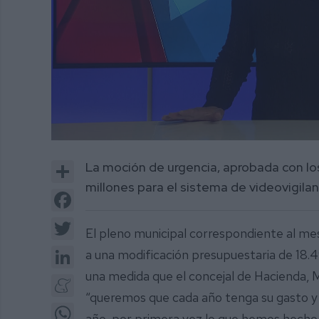
0
of
Share
La moción de urgencia, aprobada con los 
3
minutes,
millones para el sistema de videovigilanc
15
Facebook
seconds
Volume
0%
Twitter
El pleno municipal correspondiente al me
LinkedIn
a una modificación presupuestaria de 18
una medida que el concejal de Hacienda, M
Meneame
“queremos que cada año tenga su gasto y e
WhatsApp
año, por primera vez lo que hemos hecho 