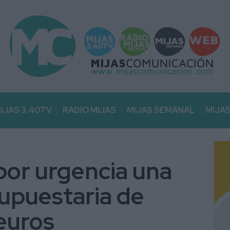
IJAS 3.40TV
RADIO MIJAS
MIJAS SEMANAL
MIJA
por urgencia una
upuestaria de
 euros