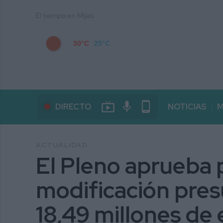
El tiempo en Mijas
30°C
25°C
live_tv
mic
phone_android
DIRECTO
NOTICIAS
M
ACTUALIDAD
El Pleno aprueba 
modificación pres
18,49 millones de