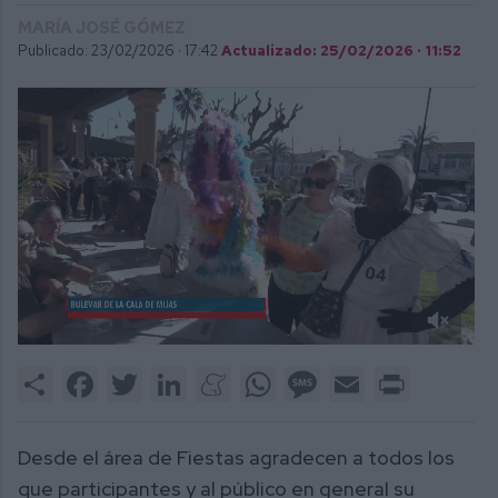
MARÍA JOSÉ GÓMEZ
Publicado: 23/02/2026 ·
17:42
Actualizado: 25/02/2026 · 11:52
0
of
Share
Facebook
Twitter
LinkedIn
Meneame
WhatsApp
Message
Email
Print
4
minutes,
37
seconds
Desde el área de Fiestas agradecen a todos los
que participantes y al público en general su