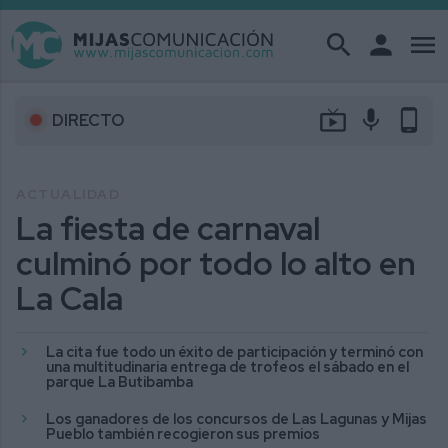
search
person
menu
live_tv
mic
phone_android
DIRECTO
ACTUALIDAD
La fiesta de carnaval
culminó por todo lo alto en
La Cala
La cita fue todo un éxito de participación y terminó con
una multitudinaria entrega de trofeos el sábado en el
parque La Butibamba
Los ganadores de los concursos de Las Lagunas y Mijas
Pueblo también recogieron sus premios