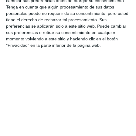
“Agradecer a todos los asistentes, a todo el público,
cambiar sus preferencias antes de otorgar su consentimiento.
Tenga en cuenta que algún procesamiento de sus datos
a las familias que han participado aportando mucho
personales puede no requerir de su consentimiento, pero usted
para hacer cada vez más grande esta fiesta, con sus
tiene el derecho de rechazar tal procesamiento. Sus
preferencias se aplicarán solo a este sitio web. Puede cambiar
disfraces, con el ingenio que le han puesto todos.
sus preferencias o retirar su consentimiento en cualquier
Tengo que dar la enhorabuena a todos”, reseñó la
momento volviendo a este sitio y haciendo clic en el botón
"Privacidad" en la parte inferior de la página web.
concejala de Fiestas, Silvia Marín (PP).
Los Amishguitos, Las Castañuelas en Prácticas y Alicia en el
País de las Maravillas quedan segundos, terceros y cuartos
en la categoría adulto de La Cala. |
MIJAS