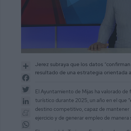
0
of
Share
Jerez subraya que los datos “confirman la
2
minutes,
resultado de una estrategia orientada a 
49
Facebook
seconds
Volume
0%
Twitter
El Ayuntamiento de Mijas ha valorado de f
LinkedIn
turístico durante 2025, un año en el que 
destino competitivo, capaz de mantener al
Meneame
ejercicio y de generar empleo de manera 
WhatsApp