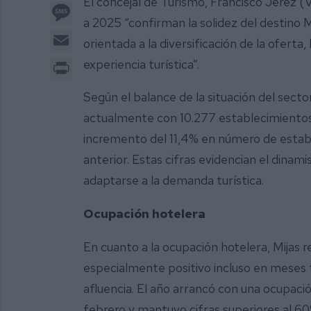
El concejal de Turismo, Francisco Jerez (
Message
a 2025 “confirman la solidez del destino Mi
Email
orientada a la diversificación de la oferta,
Print
experiencia turística”.
Según el balance de la situación del secto
actualmente con 10.277 establecimientos 
incremento del 11,4% en número de establ
anterior. Estas cifras evidencian el dinam
adaptarse a la demanda turística.
Ocupación hotelera
En cuanto a la ocupación hotelera, Mijas
especialmente positivo incluso en meses
afluencia. El año arrancó con una ocupac
febrero y mantuvo cifras superiores al 6