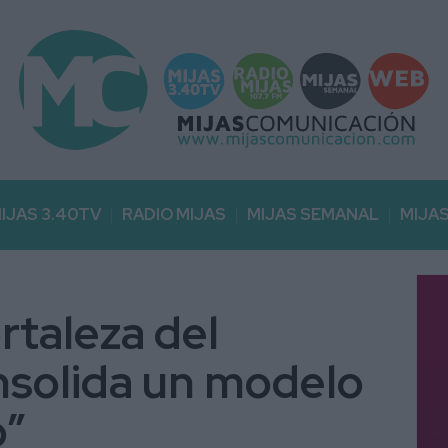
IJAS 3.40TV
RADIO MIJAS
MIJAS SEMANAL
MIJA
ortaleza del
onsolida un modelo
o”