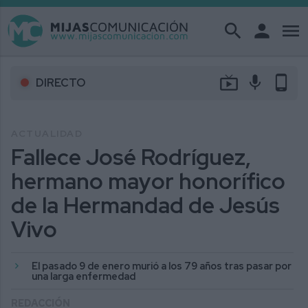
search
person
menu
live_tv
mic
phone_android
DIRECTO
ACTUALIDAD
Fallece José Rodríguez,
hermano mayor honorífico
de la Hermandad de Jesús
Vivo
El pasado 9 de enero murió a los 79 años tras pasar por
una larga enfermedad
REDACCIÓN