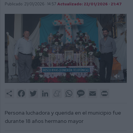
Publicado: 21/01/2026 ·
14:57
Actualizado: 22/01/2026 · 21:47
0
of
Share
Facebook
Twitter
LinkedIn
Meneame
WhatsApp
Message
Email
Print
36
seconds
Persona luchadora y querida en el municipio fue
durante 18 años hermano mayor