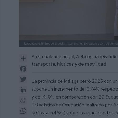
Los datos reflejan que el sector hotelero ha reforzado su competitivi
Share
En su balance anual, Aehcos ha reivindi
transporte, hídricas y de movilidad
Facebook
Twitter
La provincia de Málaga cerró 2025 con un
LinkedIn
supone un incremento del 0,74% respecto
y del 4,10% en comparación con 2019, que
Meneame
Estadístico de Ocupación realizado por A
WhatsApp
la Costa del Sol) sobre los rendimientos 