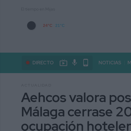
El tiempo en Mijas
24°C
21°C
live_tv
mic
phone_android
DIRECTO
NOTICIAS
M
ACTUALIDAD
Aehcos valora po
Málaga cerrase 2
ocupación hoteler