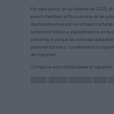
Por otra parte, en su balance de 2025, a
puesto también el foco en una de las princ
insuficiente inversión en infraestructuras
suministro hídrico y equipamientos en la 
presenta el parque de viviendas asequibles 
patronal hotelera, “condiciona la competiti
del visitante”.
Comparte esta noticia desde el siguiente
AEHCOS
TURISMO
OCUPACIÓN
MIJAS
M