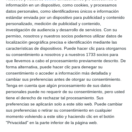
información en un dispositivo, como cookies, y procesamos
datos personales, como identificadores únicos e información
estándar enviada por un dispositivo para publicidad y contenido
personalizado, medición de publicidad y contenido,
investigación de audiencia y desarrollo de servicios.
Con su
permiso, nosotros y nuestros socios podemos utilizar datos de
localización geográfica precisa e identificación mediante las
características de dispositivos. Puede hacer clic para otorgarnos
Nuevas figuras y elementos del montaje.
/ M.C.
su consentimiento a nosotros y a nuestros 1733 socios para
que llevemos a cabo el procesamiento previamente descrito. De
Algunos miembros de la oposición también quisieron
forma alternativa, puede hacer clic para denegar su
consentimiento o acceder a información más detallada y
acompañar a la hermandad durante la inauguración,
cambiar sus preferencias antes de otorgar su consentimiento.
como es el caso del concejal del PSOE Josele
Tenga en cuenta que algún procesamiento de sus datos
personales puede no requerir de su consentimiento, pero usted
González, quien aseveró que este montaje “lo hacen
tiene el derecho de rechazar tal procesamiento. Sus
de manera altruista para mantener una tradición
preferencias se aplicarán solo a este sitio web. Puede cambiar
como es el montaje de los belenes en nuestro
sus preferencias o retirar su consentimiento en cualquier
momento volviendo a este sitio y haciendo clic en el botón
municipio y luego con el orgullo, por supuesto, que
"Privacidad" en la parte inferior de la página web.
te lo cuentan, cuidando cada detalle, cada rincón,