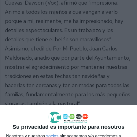
Cuevas Dawson (Vox), afirmó que “impresiona.
Animo a todos los mijeños a que vengan a verlo
porque a mí, realmente, me ha impresionado, hay
detalles espectaculares. Es un trabajazo y los
detalles que tiene el belén son maravillosos”.
Asimismo, el edil de Por Mi Pueblo, Juan Carlos
Maldonado, añadió que por parte del Ayuntamiento,
mostrar el agradecimiento por mantener nuestras
tradiciones en estas fechas tan navideñas y
hacerlas tan cercanas y tan animadas para todas las
familias, fundamentalmente para los más pequeños
y gracias también a la pastoral”.
Su privacidad es importante para nosotros
Nosotros y nuestros
socios
almacenamos y/o accedemos a