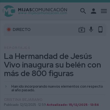
search
person
menu
live_tv
mic
phone_android
DIRECTO
REPORTAJES
La Hermandad de Jesús
Vivo inaugura su belén con
más de 800 figuras
Han ido incorporando nuevos elementos con respecto
al año pasado.
CRISTINA BEJARANO
Publicado: 12/12/2025 ·
12:59
Actualizado: 15/12/2025 · 13:56