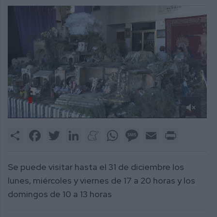
0
of
Share
Facebook
Twitter
LinkedIn
Meneame
WhatsApp
Message
Email
Print
2
minutes,
54
seconds
Se puede visitar hasta el 31 de diciembre los
lunes, miércoles y viernes de 17 a 20 horas y los
domingos de 10 a 13 horas