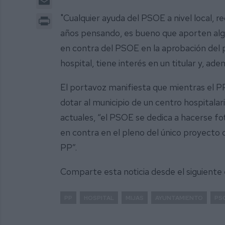
Print
"Cualquier ayuda del PSOE a nivel local, re
años pensando, es bueno que aporten algo
en contra del PSOE en la aprobación del 
hospital, tiene interés en un titular y, ade
El portavoz manifiesta que mientras el PP
dotar al municipio de un centro hospitalar
actuales, “el PSOE se dedica a hacerse fot
en contra en el pleno del único proyecto qu
PP”.
Comparte esta noticia desde el siguiente
PP
HOSPITAL
MIJAS
AYUNTAMIENTO
PS