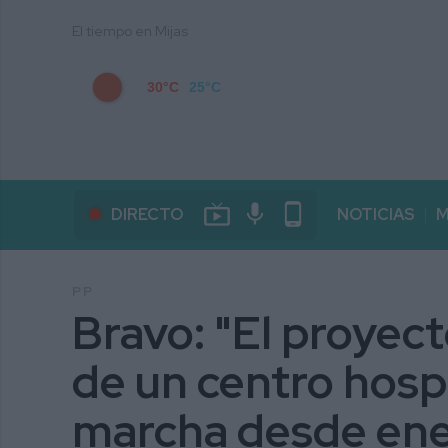
El tiempo en Mijas
30°C
25°C
live_tv
mic
phone_android
DIRECTO
NOTICIAS
M
PP
Bravo: "El proyec
de un centro hospi
marcha desde ene