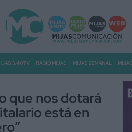
IJAS 3.40TV
RADIO MIJAS
MIJAS SEMANAL
MIJA
to que nos dotará
talario está en
ro”