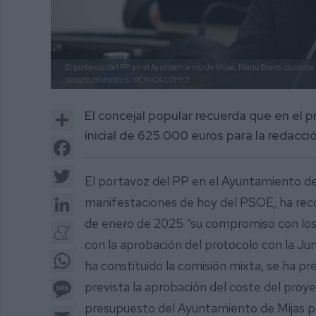
El portavoz del PP en el Ayuntamiento de Mijas, Mario Bravo, durante 
pasado miércoles.
MÓNICA LÓPEZ
Share
El concejal popular recuerda que en el
inicial de 625.000 euros para la redacci
Facebook
Twitter
El portavoz del PP en el Ayuntamiento de 
LinkedIn
manifestaciones de hoy del PSOE, ha reco
de enero de 2025 “su compromiso con los 
Meneame
con la aprobación del protocolo con la Jun
WhatsApp
ha constituido la comisión mixta, se ha pr
Message
prevista la aprobación del coste del proye
presupuesto del Ayuntamiento de Mijas 
Email