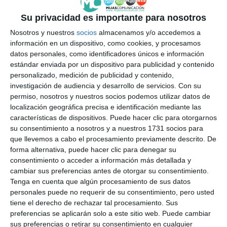
Vox exige vivienda, hospital e
Su privacidad es importante para nosotros
infraestructuras por la
Nosotros y nuestros
socios
almacenamos y/o accedemos a
"inacción" de Junta y Gobierno
información en un dispositivo, como cookies, y procesamos
VOX
datos personales, como identificadores únicos e información
estándar enviada por un dispositivo para publicidad y contenido
Mijas present at Fitur through
personalizado, medición de publicidad y contenido,
its entrepreneurs in tourism and
investigación de audiencia y desarrollo de servicios.
Con su
hospitality
permiso, nosotros y nuestros socios podemos utilizar datos de
localización geográfica precisa e identificación mediante las
ACTUALIDAD
características de dispositivos. Puede hacer clic para otorgarnos
su consentimiento a nosotros y a nuestros 1731 socios para
Dónde donar sangre en Mijas del
que llevemos a cabo el procesamiento previamente descrito. De
28 al 30 de enero
forma alternativa, puede hacer clic para denegar su
consentimiento o acceder a información más detallada y
ACTUALIDAD
cambiar sus preferencias antes de otorgar su consentimiento.
Tenga en cuenta que algún procesamiento de sus datos
personales puede no requerir de su consentimiento, pero usted
Vox defiende la mejora
tiene el derecho de rechazar tal procesamiento. Sus
inmediata de la sanidad con el
preferencias se aplicarán solo a este sitio web. Puede cambiar
nuevo CARP sin renunciar al
sus preferencias o retirar su consentimiento en cualquier