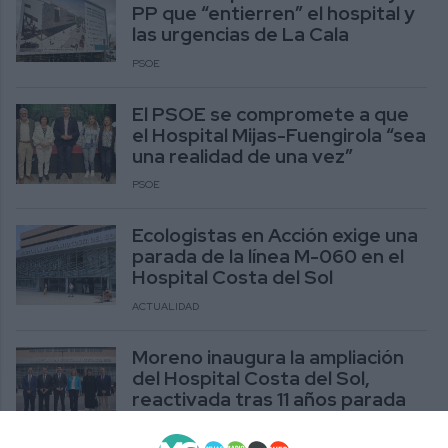
PP que “entierren” el hospital y
las urgencias de La Cala
PSOE
El PSOE se compromete a que
el Hospital Mijas-Fuengirola “sea
una realidad de una vez”
PSOE
Ecologistas en Acción exige una
parada de la línea M-060 en el
Hospital Costa del Sol
ACTUALIDAD
Moreno inaugura la ampliación
del Hospital Costa del Sol,
reactivada tras 11 años parada
ACTUALIDAD