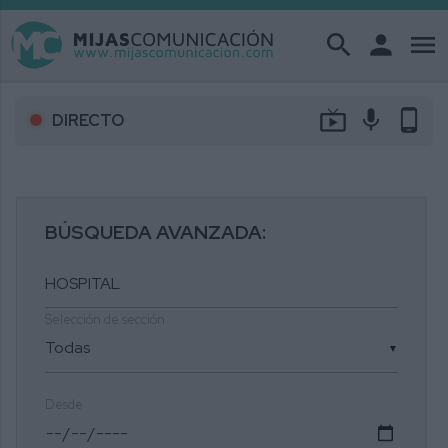
search
person
menu
live_tv
mic
phone_android
DIRECTO
BÚSQUEDA AVANZADA:
Selección de sección
▼
Desde